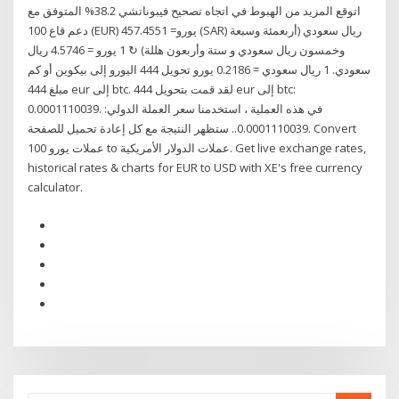
اتوقع المزيد من الهبوط في اتجاه تصحيح فيبوناتشي 38.2% المتوفق مع
دعم قاع 100 (EUR) يورو= 457.4551 (SAR) ريال سعودي (أربعمئة وسبعة
وخمسون ريال سعودي و ستة وأربعون هللة) ↻ 1 يورو = 4.5746 ريال
سعودي. 1 ريال سعودي = 0.2186 يورو تحويل 444 اليورو إلى بيكوين أو كم
مبلغ 444 eur إلى btc. لقد قمت بتحويل 444 eur إلى btc:
0.0001110039. في هذه العملية ، استخدمنا سعر العملة الدولي:
0.0001110039.. ستظهر النتيجة مع كل إعادة تحميل للصفحة. Convert
100 عملات يورو to عملات الدولار الأمريكية. Get live exchange rates,
historical rates & charts for EUR to USD with XE's free currency
calculator.