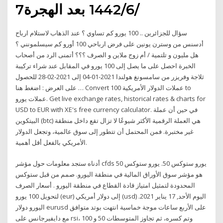
7‏‏/6‏‏/1442 بعد الهجرة
سؤال للجزائرين .. 100 يورو كم تساوي ؟ عند الذهاب لاستلام ارباح
أدسنس من وسترن يونين على فرض ارباحي 100 أورو كم سيسلمونني ؟
هل مليون و تلتمية / أم زوج ملاين و الصرف ؟؟؟ أتمنى الرد من أصحاب
الخبرة احصل على ما يصل إلى 100 يورو في المقابل عند شراء تركيبة
ثلاجة وفريزر من سامسونغ هولندا 2021-01-04 إلى 2021-02-28 للحصول
على العرض : اضغط هنا … Convert 100 عملات الدولار الأمريكية to
عملات يورو. Get live exchange rates, historical rates & charts for
USD to EUR with XE's free currency calculator. في حين أن عملة
البيتكوين (btc) هي العملة الرقمية الأكثر شيوعًا لا تزال تقع داخل منطقة
غير مختبرة. فمن المحتمل أن تتطور إلى سوق عالمية، وتجعل الدولار
الأمريكي بالفعل أقل أهمية.
أدناه ستجد معلومات حول مؤشر cfds يورو ستوكس 50. يورو ستوكس 50
هو مؤشر سوق الأوراق المالية في منطقة اليورو. صمم من قبل ستوكس
المحدودة لتمثيل امتياز قادة القطاع في منطقة اليورو . أسعار الصرف
لتحويل 100 يورو (eur) إلى دولار أمريكي (usd) اليوم الأحد, 17 يناير 2021.
اليورو دولار eurusd على الأربع ساعات موجة خماسية انتهت بوتد متوافق
مع دايفيرجانس على rsi، وتم كسره، ثم تجاوز المتوسطات 50 و 100