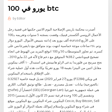
100 يورو في btc
by
Editor
أصدرت محكمة باريس الإصلاحية اليوم الاثنين حكمها في قضية رجل
الأعمال الروسي ألكسندر فينيك، وقضت بسجنه 5 سنوات وتغريمه بـ100
ألف يورو بعد إدانته بتبييض الأموال. اليورو دولار eurusd على الأربع
ساعات موجة خماسية انتهت بوتد متوافق مع دايفيرجانس على rsi، وتم
كسره، ثم تجاوز المتوسطات 50 و 100 اتوقع المزيد من الهبوط في اتجاه
تصحيح فيبوناتشي 38.2% المتوفق مع دعم قاع لأنّه في 22 مايو 2010 ،
نجح مبرمج من فلوريدا يدعى لازلو هانييتش في استبدال ١٠ آلاف بيتكوين
مقابل اثنين من البيتزا بقيمة 18 يورو تقريبًا. وكانت هذه أول عملية شراء
على الإطلاق باستخدام البيتكوين.
0.32927 يورو (27 فبراير 2020) تعديل قيمة خاصية (P2284) في ويكي
بيانات · تعديل مصدري - تعديل · طالع توثيق القالب. اللاري (بالجورجية:
ლარი) اختصاراً ل (GEL) (Georgian Lari) هي عملة جمهورية جورجيا.
وتنقسم إلى 100 وِحدة فرعية تسم 25 كانون الأول (ديسمبر) 2015
البتكوين, شراء البتكوين, بيع البتكوين, موقع Cex.io, Buy Bitcoin, Sell
فى شراء وبيع البتكوين وإستلام إموالك بعملة الدولار أو اليورو على
حسابك البنكى هذا 10,000$ يوميا و100,000$ شهرياً وهذا للحسابات