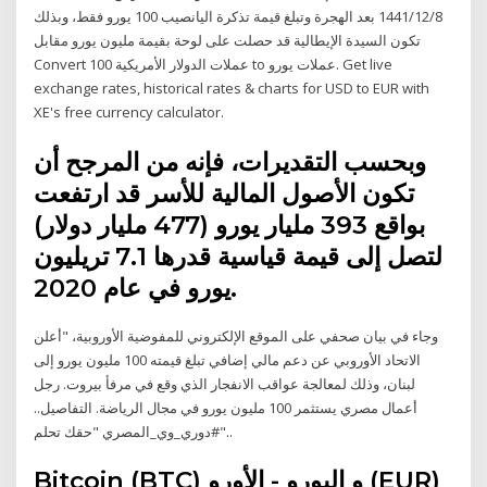
8‏‏/12‏‏/1441 بعد الهجرة وتبلغ قيمة تذكرة اليانصيب 100 يورو فقط، وبذلك
تكون السيدة الإيطالية قد حصلت على لوحة بقيمة مليون يورو مقابل
Convert 100 عملات الدولار الأمريكية to عملات يورو. Get live
exchange rates, historical rates & charts for USD to EUR with
XE's free currency calculator.
وبحسب التقديرات، فإنه من المرجح أن
تكون الأصول المالية للأسر قد ارتفعت
بواقع 393 مليار يورو (477 مليار دولار)
لتصل إلى قيمة قياسية قدرها 7.1 تريليون
يورو في عام 2020.
وجاء في بيان صحفي على الموقع الإلكتروني للمفوضية الأوروبية، "أعلن
الاتحاد الأوروبي عن دعم مالي إضافي تبلغ قيمته 100 مليون يورو إلى
لبنان، وذلك لمعالجة عواقب الانفجار الذي وقع في مرفأ بيروت. رجل
أعمال مصري يستثمر 100 مليون يورو في مجال الرياضة. التفاصيل..
#دوري_وي_المصري "حقك تحلم"..
Bitcoin (BTC) و اليورو - الأورو (EUR)