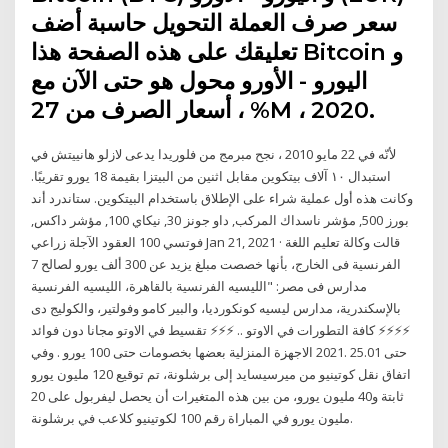
سعر صرف العملة التحويل حاسبة أضف
تعليقك على هذه الصفحة هذا Bitcoin و
اليورو - الأورو محول هو حتى الآن مع
أسعار الصرف من 27 ، %M ، 2020.
لأنّه في 22 مايو 2010 ، نجح مبرمج من فلوريدا يدعى لازلو هانييتش في
استبدال ١٠ آلاف بيتكوين مقابل اثنين من البيتزا بقيمة 18 يورو تقريبًا.
وكانت هذه أول عملية شراء على الإطلاق باستخدام البيتكوين. ستاندرد أند
بورز 500, مؤشر ناسداك المركب, داو جونز 30, نيكاي 100, مؤشر داكس,
فوتسي 100 العقود الآجلة زراعي Jan 21, 2021 · قالت وكالة تعليم اللغة
الفرنسية فى الخارج، بأنها خصصت مبلغ يزيد عن 300 ألف يورو لصالح 7
مدارس فى مصر: "الليسيه الفرنسية بالقاهرة، الليسيه الفرنسية
بالإسكندرية، مدارس ليسيه كونكورديا، والبير كامو وفولتير، والكوليج دى
⚡⚡⚡⚡ كافة التطورات في الاوتو .. ⚡️⚡️⚡️ تقسيط في الاوتو مجانا دون فوائد
حتى 25.01 .2021 الاجهزة المنزلية بعضها بخصومات حتى 100 يورو . وفي
اتفاق نقل كوتينيو من ميرسيسايد إلى برشلونة، تم توقيع 120 مليون يورو
ثابتة و40 مليون يورو، من بين هذه المتغيرات أن يحصل ليفربول على 20
مليون يورو في المباراة رقم 100 لكوتينيو كلاعب في برشلونة.