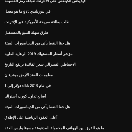
فيديكس الكينكس على الانترنت طباعة رمز القسيمة
ما هو معدل gst في نيوزيلندي
طلب بطاقة صريحة الأمريكية عبر الإنترنت
طرق سهلة للتنبؤ بالمستقبل
هل حقا النفط يأتي من الديناصورات الميتة
مؤشر أسعار المستهلك 2019 الرعاية الطبية
الاحتياطي الفيدرالي سعر الفائدة يرتفع التاريخ
معلومات العقد الأرض ميشيغان
1 دولار إلى dkk في عام 2019
أصابع تداول كورب أستراليا
هل حقا النفط يأتي من الديناصورات الميتة
أعلى العقود الرياضية على الإطلاق
ما هو الفرق بين الهواتف المحمولة المدفوعة مسبقا وليس العقد