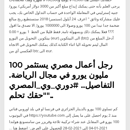
يرجى العلم بأنه حتى يمكنك إيداع مبلغ أكبر من 3000 دولار أمريكي/ يورو/
جنيه إسترليني في المعاملة الواحدة في حساب التداول الخاص بك، يجب
عليك مشاركة وثائق " اعرف 24 أيلول (سبتمبر) 2018 ستستطيع ربح مبالغ
ضخمة جدا تبدا من 100 يورو وصولا الى 1000000 يورو!, الا تصدق ما اقول
؟؟؟ فعلا يمكنك ذلك وبسهولة تامة, فقط قليلا من الحظ 1 يورو = 0.00
بيتكوين. التحويل من اليورو (eur) الى البيتكوين (btc): أدخل المبلغ من
المال ليتم تحويله اليا اثناء الكتابة.كذلك يمكنك التحويل في الاتجاه
العكسي أي من btc الى eur.
رجل أعمال مصري يستثمر 100
مليون يورو في مجال الرياضة.
التفاصيل.. #دوري_وي_المصري
"حقك تحلم"..
كم تساوي 100 يورو بالدينار الجزائري في فرنسا او في بلد اوروبي قناتي
في اليوتيوب https://youtube.com منذ 2 يوم احصل على ما يصل إلى
100 يورو في المقابل عند شراء تركيبة ثلاجة وفريزر من سامسونغ هولندا
2021-01-04 إلى 2021-02-28 للحصول على العرض : اضغط هنا …