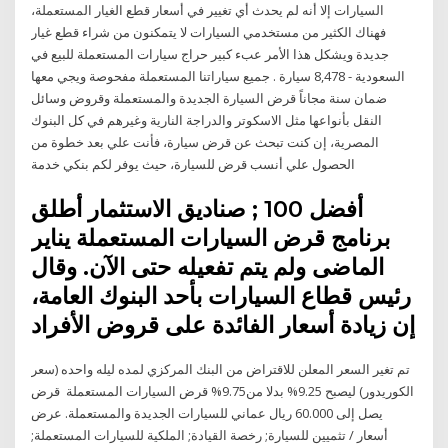
السيارات إلا أنه لم يحدث أي تغيير في أسعار قطع الغيار المستعملة،
فهناك الكثير من مستخدمي السيارات لا يتمكنون من شراء قطع غيار
جديدة ويشكل هذا الأمر عبء كبير حراج سيارات المستعملة للبيع في
السعودية - 8,478 سيارة . جميع سياراتنا المستعملة مفحوصة ويجي معها
ضمان سنة مجاناً قرض السيارة الجديدة والمستعملة وقروض وسائل
النقل بأنواعها مثل الاسكوتر والدراجة النارية وغيرهم في كل البنوك
المصرية، إن كنت تبحث عن قرض سيارة، فأنت علي بعد خطوة من
الحصول علي أنسب قرض للسيارة، حيث يوفر لكم بنكي خدمة
أفضل 100 ; صناديق الاستثمار أطلق
برنامج قرض السيارات المستعملة يناير
الماضى ولم يتم تفعيله حتى الآن. وقال
رئيس قطاع السيارات بأحد البنوك العامة،
إن زيادة أسعار الفائدة على قروض الأفراد
تم تغير السعر المعلن للاقتراض من البنك المركزي لمده ليله واحده (سعر
الكوريدور) ليصبح 9.25% بدلا من9.75% قرض السيارات المستعملة قرض
يصل إلى 60.000 ريال عماني للسيارات الجديدة والمستعملة. عرض
أسعار / تثميين للسيارة; رخصة القيادة; الملكية للسيارات المستعملة;