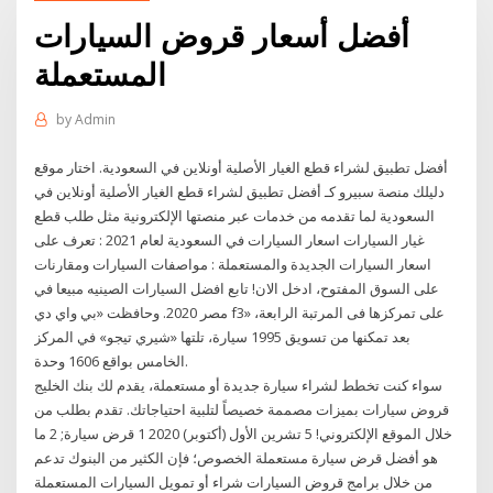
أفضل أسعار قروض السيارات
المستعملة
by
Admin
أفضل تطبيق لشراء قطع الغيار الأصلية أونلاين في السعودية. اختار موقع
دليلك منصة سبيرو كـ أفضل تطبيق لشراء قطع الغيار الأصلية أونلاين في
السعودية لما تقدمه من خدمات عبر منصتها الإلكترونية مثل طلب قطع
غيار السيارات اسعار السيارات في السعودية لعام 2021 : تعرف على
اسعار السيارات الجديدة والمستعملة : مواصفات السيارات ومقارنات
على السوق المفتوح، ادخل الان! تابع افضل السيارات الصينيه مبيعا في
مصر 2020. وحافظت «بي واي دي f3» على تمركزها فى المرتبة الرابعة،
بعد تمكنها من تسويق 1995 سيارة، تلتها «شيري تيجو» في المركز
الخامس بواقع 1606 وحدة.
سواء كنت تخطط لشراء سيارة جديدة أو مستعملة، يقدم لك بنك الخليج
قروض سيارات بميزات مصممة خصيصاً لتلبية احتياجاتك. تقدم بطلب من
خلال الموقع الإلكتروني! 5 تشرين الأول (أكتوبر) 2020 1 قرض سيارة; 2 ما
هو أفضل قرض سيارة مستعملة الخصوص؛ فإن الكثير من البنوك تدعم
من خلال برامج قروض السيارات شراء أو تمويل السيارات المستعملة