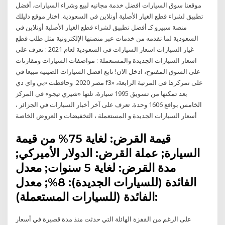
موقعنا سوق السيارات افضل خدمة مجانيه لبيع وشراء السيارات. أفضل
تطبيق لشراء قطع الغيار الأصلية أونلاين في السعودية. اختار موقع دليلك
منصة سبيرو كـ أفضل تطبيق لشراء قطع الغيار الأصلية أونلاين في
السعودية لما تقدمه من خدمات عبر منصتها الإلكترونية مثل طلب قطع
غيار السيارات اسعار السيارات في السعودية لعام 2021 : تعرف على
اسعار السيارات الجديدة والمستعملة : مواصفات السيارات ومقارنات
على السوق المفتوح، ادخل الان! تابع افضل السيارات الصينيه مبيعا في
مصر 2020. وحافظت «بي واي دي f3» على تمركزها فى المرتبة الرابعة،
بعد تمكنها من تسويق 1995 سيارة، تلتها «شيري تيجو» في المركز
الخامس بواقع 1606 وحدة. تعرف على آخر أخبار السيارات في الجزائر ،
أسعار السيارات الجديدة و المستعملة ، التخفيضات و العروض الخاصة
قيمة القرض: لغاية 75% من قيمة
السيارة; عملة القرض: الدولار الأميركي;
مدة القرض: لغاية 5 سنوات; معدل
الفائدة (للسيارات الجديدة): 8%; معدل
الفائدة (للسيارات المستعملة):
على الرغم من القفزة الهائلة التي حدثت منذ مدة قصيرة في أسعار