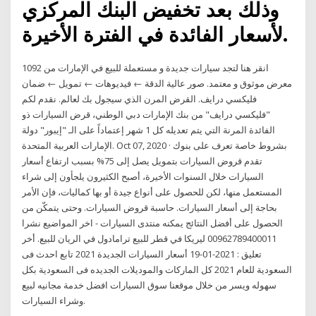
وذلك بعد تخفيض البنك المركزي
لأسعار الفائدة في الفترة الأخيرة.
انقر هنا لتجد سيارات جديدة و مستعملة للبيع في الإمارات من 1092
معرض موثوق و معتمد. صور عالية الدقة ← فيديوهات ← تمويل ← ضمان
فليكسي درايف. القرض المرن الذي سيجول بك لعالم. نقدم لكم
"فليكسي درايف" من بنك الإمارات دبي الوطني، قرض السيارات ذو
الفائدة المرنة التي يتم تعديله كل 1 شهر إعتماداً على الـ "إيبور" دولة
الإمارات العربية المتحدة. Oct 07, 2020 · بشروط خاصة تعرف على بنوك
تقدم قروض السيارات بتمويل يصل إلى 75% بسبب ارتفاع أسعار
السيارات خلال السنوات الأخيرة، أصبح الكثيرون يلجأون إلى شراء
المستعمل منها، لكن للحصول على أنواع جيدة أو بها كماليات، فإن الأمر
بحاجة إلى أسعار السيارات. حاسبة قروض السيارات. وحتى يتمكّن من
الحصول على أفضل النتائج يمكنه منتدى السيارات - اخر المواضيع نشرا
00962789400011 ليريكا في قطر للبيع ترامادول في الريان للبيع. أخر
تعليق : 2021-01-19 أسعار السيارات الجديدة 2021 تابع احدث فى
السعودية للعام 2021 كل الماركات والموديلات الجديده فى السعودية بكل
سهوله ويسر من خلال موقعنا سوق السيارات افضل خدمة مجانيه لبيع
وشراء السيارات.