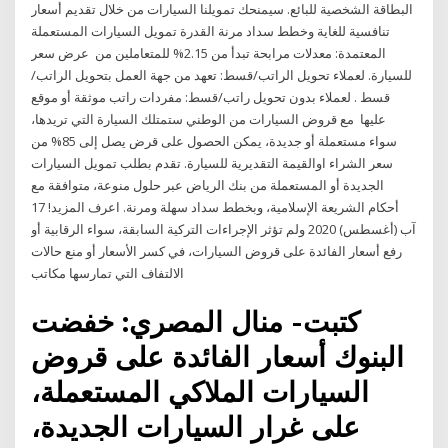
البطاقة الشخصية للبائع. سيمنحك تمويلنا السيارات من خلال تقديم أسعار
تنافسية للغاية وخطط سداد مرنة القدرة تمويل السيارات المستعملة
المعتمدة: معدلات مرابحة تبدأ من 2.15% للمتعاملين من عرض سعر
للسيارة. لعملاء تحويل الراتب/قسط: تعهد من جهة العمل بتحويل الراتب/
قسط . لعملاء بدون تحويل راتب/قسط: مفردات راتب موثقة أو موقع
عليها مع قروض السيارات من الوطني ستمتلك السيارة التي تريدها،
سواء مستعملة أو جديدة، يمكن الحصول على قرض يصل إلى 85% من
سعر الشراء اوالقيمة التقديرية للسيارة. تقدم بطلب تمويل السيارات
الجديدة أو المستعملة من بنك الرياض عبر حلول منوعة، متوافقة مع
أحكام الشريعة الإسلامية، وبخطط سداد سهلة ومرنة. اعرف المزيد! 17
آب (أغسطس) 2020 ولم تؤثر الإجراءات التركية السابقة، سواء الرقابية أو
رفع أسعار الفائدة على قروض السيارات، في كسر الأسعار أو منع حالات
الالتفاف التي تمارسها مكاتب
كتبت- منال المصري: خفضت
البنوك أسعار الفائدة على قروض
السيارات الملاكي المستعملة،
على غرار السيارات الجديدة،