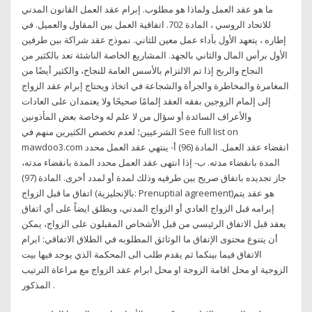
ما هو عقد العمل ولماذا هو مطلوب. إبرام عقد العمل القانون المدني
للاتحاد الروسي ، المادة 702. اتفاقية العمل بين المقاول والعميل. في
إطاره ، يتعهد الأول بأداء عمل معين للثاني. نموذج عقد شراكة بين طرفين
الأول برأس المال والثاني بالجهد. المشاريع الخاصة الناشئة تعد بالكثير من
النجاح والربح إذا تم الالتزام بالأسس العامة للنجاح، والكثير أيضًا من
المغامرة والمخاطرة والجرأة والشجاعة في اتخاذ ويحتاج إبرام عقد الزواج
إلى إلمام الزوجين بفقه العقد إلمامًا صحيحًا ولا يعتمدان على العادات
والأعراف السائدة أو سؤال من لا علم له وخاصة بعض المأذونين
الشرعيين؛ لعدم تخصص الكثيرين منهم في See full list on
mawdoo3.com انقضاء عقد العمل. المادة (96) أ- ينتهي عقد العمل محدد
المدة بانقضاء مدته. ب- إذا انتهى عقد العمل محدد المدة بانقضاء مدته،
جاز تجديده باتفاق صريح بين طرفيه وذلك لمدة أو لمدد أخرى. المادة (97)
اتفاق ما قبل الزواج (بالإنجليزية: Prenuptial agreement)‏ هو عقد يتم
إبرامه قبل الزواج العادي أو الزواج المدني، ويطلق ايضاً على أي اتفاق
يعقد قبل الاتفاق الرئيسي من قبل الأشخاص المقبلون على الزواج، يمكن
أن يتنوع محتوى الإتفاق ما الوثائق المطلوبه في الطلاق الاتفاقي: ابرام
الاتفاق فيما بينكما ثم يقدم طلب الى المحكمة الذي يوجد فيها بيت
الزوجية او محل اقامة الزوجة او محل ابرام عقد الزواج مع مراعاة الترتيب
المذكور .