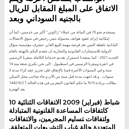
الاتفاق على المبلغ المقابل للريال
بالجنيه السوداني وبعد
يستخدم نحو 70 في المائة من عملاء "راكوتن" أكثر من خدمتين، كما أن
إمكانية إبرام عقود هواتف محمولة بثمن رخيص في سوق الاتصالات
اليابانية باهظة الثمن تعد فرصة مهمة للبيع العابر. تتشرف مؤسسة سؤال
الدولية للاستشارات القانونية والتجارية ان تتقدم اليكم بالتهنئة بالعام
الجديد 2021 - كما يسعدنا استمرار تقديم خدماتنا الكاملة بمقرنا الرسمي
في انقرة ومقرنا الرسمي في اسطنبول - الى نحن نكتري شقة منذ 14
سنة و في السنوات الأخيرة قمنا بالإتفاق على تحرير عقد كراء مدته 3
سنوات .. و قد انتهت مدته قبل سنة من الآن و جاء صاحب محل السكن
يطالب بزيادة 10% ما حكم القانون المغربي في هذه الحالة ؟ 2‏‏/6‏‏/1442
بعد الهجرة
10 شباط (فبراير) 2009 اﻻﺘﻔﺎﻗﺎت اﻟﺜﻨﺎﺌﻴﺔ
ﮐﺎﺘﻔﺎﻗﺎت اﻟﻤﺴﺎﻋدة اﻟﻘﺎﻨوﻨﻴﺔ اﻟﻤﺘﺒﺎدﻟﺔ
واﺘﻔﺎﻗﺎت ﺘﺴﻟﻴم اﻟﻤﺠرﻤﻴن، واﻻﺘﻔﺎﻗﺎت
اﻟﻤﺘﻌددة ﺤﺎﻟﺔ ﻏﻴﺎب اﻟﺘﺸرﻴﻌﺎت اﻟﻤﺘﻌﻟﻘﺔ.