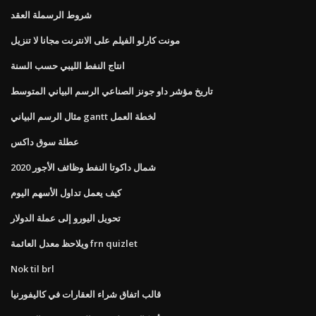
شروط الرسملة العقد
مونت كارلو الفيلم على الانترنت مجانا لا تنزيل
انتاج النفط الليبي حسب السنة
تاريخ مؤشر داو جونز الصناعي الرسم البياني المتوسط
مثال الرسم البياني gantt لخطة العمل
عطلة سوق داكس
شمال داكوتا النفط وظائف الأجور 2020
كيف يعمل تداول الأسهم اليوم
تحويل اليورو إلى عملة الدولار
ويلاحظ معدل العائمة frn quizlet
Nok til brl
قالب اتفاق شراء العقارات في كاليفورنيا