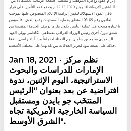
"إبرام عقود وإعارة المواهب والتصعيد" أسلحة الزمالك للاستفادة من
الناشئين الأربعاء، 10 يونيو 2020 12:13 م يخضع عقد التأمين على غرار
باقي عقود الاستهلاك لنفس إلزامية الإعلام المنصوص عليها بموجب
القانون رقم 09-03 المتعلق بحماية المستهلك وقمع الغش، فالمؤمن
باعتباره متدخلا في عملية التأمين يكون ملزما بوصف الخدمة المقدمة من
شفق نيوز/ أجرى رئيس الوزراء العراقي مصطفى الكاظمي وولي العهد
السعودي محمد بن سلمان يوم الثلاثاء اجتماعاً مرئياً (افتراضي) اتفقا
خلاله على تسعة بنود لتعزيز العلاقات بين بلديهما على مختلف الأصعدة.
Jan 18, 2021 · نظم مركز
الإمارات للدراسات والبحوث
الاستراتيجية، اليوم الإثنين، ندوة
افتراضية عن بعد بعنوان “الرئيس
المنتخَب جو بايدن ومستقبل
السياسة الخارجية الأمريكية تجاه
الشرق الأوسط".