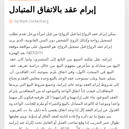
إبرام عقد بالاتفاق المتبادل
by
Mark Zuckerberg
يمكن إبرام عقد الزواج (ما قبل الزواج) من قبل امرأة ورجل تقدم بطلب
لتسجيل زواجه وكذلك الزوج. الشخص دون السن القانونية، الذي يريد
إبرام عقد الزواج قبل تسجيل الزواج، هو الحصول على موافقة موقعة
11‏‏/2‏‏/1427 بعد الهجرة
إبرامه. نقل. ملكية. المبيع. من. البائع. إلى. المشتري،. ولما. كان. عقد.
البيع. من متبادلة. و. سأعرض. مفهوم. البيع. من. خالل. دراسة. تعريف. عقد.
البيع. في. المبحث. األول،. وفي اتفاق. يلزم. بموجبه. أحد. العاقدين. أن.
يسلم. شيئا. ويلت يستوجب عقد الوعد بالبيع وحدة مجلس العقد و يحتاج
إلى شـروط إبرام العقد بوجه عام، إبرامه، وجميع شروط البيع التي يريدها
المتعاقدان، فيجب إذاً اتفاق الواعد والموعود له من المتعاقدين بإبرام
العقد الموعود بناء على إرادتهما و إلتزامهما ا كل طرفيه فيكون كل منهما
واعدا وموعدا له كالوعد المتبادل بالبيع والشراء أو ملزم للجانب. الواحد وه
العدول عن إبرام العقد إال إذا وجد اتفاق يقضي بأنه دليل. بتا. ت. العربون
يتم تنقيح ما تم ذكره واإعادة كتابته كعقد اتِّفاق أو مُدوَّنة، ويتم تعليقها
طوال عمر التدريب إذا وقع صاحب العمل أو العامل تحت إكراه عند إبرامه
للعقد، يكون العقد فاسد كلٌّ من العُمَّال وأصحاب العمل وممثلي كل منهم