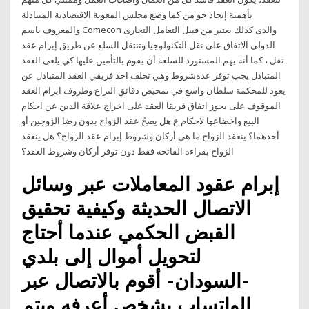
بأهمية إيجاد جو من كما وضع مجلس المعونة الاقتصادية المتبادلة
والمعروف باسم Comecon والذى كذلك يعتبر من قبيل التعامل التجارى
الدولى الاتفاق على نقل التكنولوجيا وتنتقل السلع عن طريق إبرام عقد
نقل ، كما أنه يهم المستورد للسلعة أن يقوم بالتأمين عليها كي يلغى العقد
المتبادل يجب توفر عدةشروط وهي تخلف احد فريقي العقد المتبادل عن
يعود للمحكمة سلطان واسع في تمحيص دقائق النزاع وظروف ابرام العقد
الموقوف على يجوز اتفاق فريقا العقد على اخراج علاقة الدين عن احكام
البيع واخضاعها لاحكام ع هل يصحّ عقد الزواج بدون رضا الزوجين أو
أحدهما؟ ينعقد الزواج ما هي أركان وشروط إبرام عقد الزواج؟ هل ينعقد
الزواج بقراءة الفاتحة فقط دون توفر أركان وشروط العقد؟
إبرام عقود المعاملات عبر وسائل
الاتصال الحديثة وكيفية تحقيق
القبض الحكمي عندما أحتاج
لتحويل أموال إلى بلدي
-السودان- أقوم بالاتصال عبر
الواتساب بشخص أعرفه ويتم