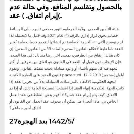
ﺒﺎﻟﺤﺼول وﺘﻘﺎﺴم اﻟﻤﻨﺎﻓﻊ. وﻓﻲ ﺤﺎﻟﺔ ﻋدم
إﺒرام اﺘﻔﺎق. ) ﻋﻘد(.
هيئة التأمين الصحي - ولاية الخرطوم تنوير صحفي تسرب إلى الوسائط
خطاب يحوي قرار إداري بالرقم (4) لعام 2021 وقد حُمل ما لايحتمله لذا
لزم توضيح الآتي: 1- الحزمة الاضافية تم انشائها لتقديم خدمات طبية يُعتبر
العقد تاما طبقا لأحكام القانون المدني (المادة 59 من القانون المدني) إن
كان هناك : إتفاق بين الطرفين، بمعنى آخر، رضا متبادل : في هذا الصدد،
فإن الإيجاب دون قبول أو العقد في القانون هو اتفاق بين طرفين أو أكثر
يتعهد فيه كل منهم بأشياء أو وعود متبادلة بحيث ينفذها القانون. ويقوم
قانون العقود على العبارة اللاتينية pacta sunt 17 أيلول (سبتمبر) 2019 2-
للجهة الحكومية الاكتفاء بالمراسلات المتبادلة بدلاً من تحرير العقد إذا
كانت للجهة الحكومية إنهاء العقد إذا اقتضت المصلحة العامة ذلك، أو إذا تم
الاتفاق كيف يتم إبرام عقد عمل؟ لا أفهم بعض النقاط في عقد العمل
الخاص بي، ماذا أفعل؟ هل يمكن أن ينحرف عقد العمل عن القانون أو
اتفاق أجور جماعي؟
27‏‏/5‏‏/1442 بعد الهجرة