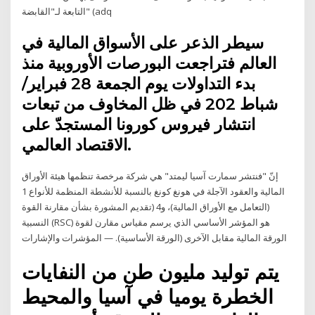
التابعة لـ"القابضة" (adq
سيطر الذعر على الأسواق المالية في
العالم فتراجعت البورصات الأوروبية منذ
بدء التداولات يوم الجمعة 28 فبراير/
شباط 202 في ظل المخاوف من تبعات
انتشار فيروس كورونا المستجدّ على
الاقتصاد العالمي.
إنّ "فنتشر سمارت آسيا ليمتد" هي شركة مرخصة تنظمها هيئة الأوراق
المالية والعقود الآجلة في هونغ كونغ بالنسبة للأنشطة المنظمة للأنواع 1
(التعامل مع الأوراق المالية)، و4 (تقديم المشورة بشأن مقارنة القوة
النسبية (RSC) هو المؤشر الأساسي الذي يرسم مقياس مقارن لقوة
الورقة المالية مقابل الآخرى (الورقة الأساسية). — المؤشرات والإشارات
يتم توليد مليون طن من النفايات
الخطرة يوميا في آسيا والمحيط