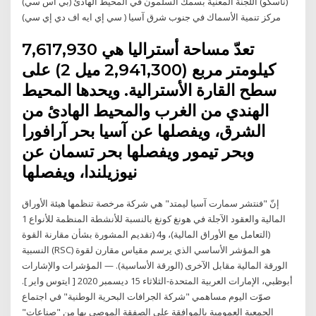
(ناسكو) اللجنة المعنية بسمك السلمون في المحيط الهادئ (بي اس سي)
مركز تنمية الأسماك في جنوب شرق آسيا ( سي إي ايه اف دي إي سي)
تعدّ مساحة أستراليا هي 7,617,930
كيلومتر مربع (2,941,300 ميل 2) على
سطح القارة الأسترالية. ويحدها المحيط
الهندي من الغرب والمحيط الهادئ من
الشرق، ويفصلها عن آسيا بحر آرافورا
وبحر تيمور ويفصلها بحر تسمان عن
نيوزيلندا، ويفصلها
إنّ "فنتشر سمارت آسيا ليمتد" هي شركة مرخصة تنظمها هيئة الأوراق
المالية والعقود الآجلة في هونغ كونغ بالنسبة للأنشطة المنظمة للأنواع 1
(التعامل مع الأوراق المالية)، و4 (تقديم المشورة بشأن مقارنة القوة
النسبية (RSC) هو المؤشر الأساسي الذي يرسم مقياس مقارن لقوة
الورقة المالية مقابل الآخرى (الورقة الأساسية). — المؤشرات والإشارات
أبوظبي، الإمارات العربية المتحدة-الثلاثاء 15 ديسمبر 2020 [ ايتوس واير ].
صوّت اليوم مساهمي "شركة الجرافات البحرية الوطنية" في اجتماع
الجمعية العمومية بالموافقة على الصفقة الموصى بها من "صناعات"