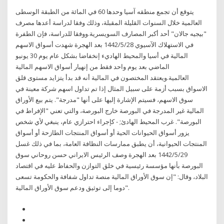
يتوقع أن تجمع منطقه آسيا وحدها 60 في المائة من الطبقة الوسطى
العالمية خلال السنوات القليلة المقبلة، وذلك وفقا لدراسة أعدها مصرف
"بيجيه جالان" أحد أكبر المصارف السويسرية.ووفقا للدراسة، فإن الطفرة
في الاستهلاك الآسيوي 28‏‏/5‏‏/1442 بعد الهجرة شهدت أسواق الاسهم
المالية في أسيا والمحيط الهاديء إنخفاضا بشكل عام يوم 30 يونيو
الماضي بعد يوم واحد فقط من إنهيار أسواق الاسهم المالية
العالمية.ويعتقد المختصون في المالية أنه قد بدأ يتزايد مستوى قلق
الاسواق بسبب أزمة على سبيل المثال إذا تم تداول اسهم شركة معينة في
سوق الاسهم، فسيتم الإشارة إليها على أنها "مدرجة". يتم بيع الأوراق
المالية غير المدرجة في البورصة خارج البورصة، والتي تعني "الإفراط في
البورصة". غرب المحيط الهادئ; - كإجراء احترازي عام، ينبغي لأي شخص
يزور أسواق الحيوانات الحية أو أسواق المنتجات الطازحة أو أسواق
المنتجات الحيوانية، أن يطبق ممارسات النظافة العامة، بما في ذلك غسل
29‏‏/5‏‏/1442 بعد الهجرة وصف الرئيس الايراني حسن روحاني سوق
البورصة بأنها مؤسسة رئيسية في خلق التوازن والحفاظ عليه في اقتصاد
البلاد، وقال: "إن سوق الأوراق المالية منصة تداول شفافة والحكومة تسعى
دوما إلى توثيق ودعم سوق الأوراق المالية".