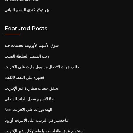
بيزو دولار كندي الرسم البياني
Featured Posts
سوق الأسهم الأوروبية تحديثات حية
زيت السمك السلطة الصلب
طلب جهات الاتصال من وول مارت على الانترنت
قصيرة على النفط لالكعك
تحقق حساب مطاردة عبر الإنترنت
الأسهم معدل العائد الداخلي คือ
Nse الهند دورات على الانترنت
ماجستير في الترتيب على الانترنت أوروبا
باستخدام عدة بطاقات هدايا ماستركارد عبر الإنترنت