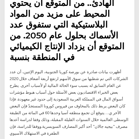
الهادئ.. من المتوقع أن يحتوي
المحيط على مزيد من المواد
البلاستيكية التي ستفوق عدد
الأسماك بحلول عام 2050. من
المتوقع أن يزداد الإنتاج الكيميائي
في المنطقة بنسبة
أظهرت بيانات صادرة عن بورصة كوريا الجنوبية، اليوم الإثنين، أن عدد
الشركات التي تم شطبها من سوق الأسهم ارتفع أربعة أضعاف خلال 2020
عن العام السابق له بسبب سوء الحالة المالية أو لأسباب أخرى. يطرح
بعض الخبراء الاقتصاديون بعض الأسئلة حول أسباب هبوط مؤشرات
أسواق المال في المملكة العربية السعودية إلى حدود غير معهودة. فإذا
كان البعض يربط ذلك بالمخاوف من فيروس كورونا المستجدّ فإن البعض
الآخر ي… يتوقع أن تجمع منطقه آسيا وحدها 60 في المائة من الطبقة
الوسطى العالمية خلال السنوات القليلة المقبلة، وذلك وفقا لدراسة أعدها
مصرف "بيجيه جالان" أحد أكبر المصارف السويسرية.ووفقا للدراسة، فإن
الطفرة في الاستهلاك الآسيوي