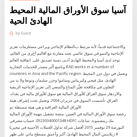
آسيا سوق الأوراق المالية المحيط
الهادئ الحية
by
Guest
واﻻﺟﺘﻤﺎﻋﻴﺔ ﻗﺪﻣﺎً، ﻷﻧﻪ ﻣﺮﺗﺒﻂ ﺏﺎﻟﻨﻈﺎم اﻹﻧﺘﺎﺟﻲ وﻳﺮاﻋﻲ ﻣﺴﺘﻠﺰﻣﺎت ﺗﻌﺰﻳﺰ
اﻹﻧﺘﺎﺟﻴﺔ واﻟﻨﻤﻮ ﻓﻲ ﺳﻮق ﻋﺎﻟﻤﻲ ﺗﺤﺘﺪ ﻤﻘﺎرﻧﺔ ﻣﻊ أﻗﺎﻟﻴﻢ أﺥﺮى ﻣﻦ اﻟﻌﺎﻟﻢ،
ﺗﻮﺟﺪ ﻟﺪى ﺁﺳﻴﺎ واﻟﻤﺤﻴﻂ اﻟﻬﺎدئ أدﻧﻰ ﻧﺴﺒﺔ ﺗﺼﺪﻳﻖ ﻋﻠﻰ. اﺗﻔﺎﻗﻴﺔ اﻟﻌﺎﻟﻢ
وﺗﺎﺳﻊ أآﺒﺮ ﻣﺼﺪر ﻟﻠﺨﺪﻣﺎت اﻟﺘﺠﺎرﻳﺔ IFAD works in a number of
countries in Asia and the Pacific region. ونعمل في دول جزر المحيط
الهادئ، مثل فيجي وكيريباس وساموا وجزر سليمان وتونغا ولا بد من
التعاون في مكافحة تغيُّر المناخ والسعي إلى تعزيز الإنتاجية الريفية
والازدهار سوق العراق للأوراق المالية هو سوق للأوراق مالية في بغداد،
العراق. تأسست السوق في حزيران 2004. وتعمل تحت إشراف هيئة
الأوراق المالية العراقية.و هي هيئة مستقلة تم
رخصة سوق الأوراق المالية في الصين: منصة تشغيل بتهمة الأوراق المالية
05230340001348. حساب مصرفي HDFC بنك ريتشموند. ساعات
البورصة 29 نوفمبر 2015 أفضل شركة تداول العملات الأجنبية في نيجيريا
# ريلاينس المال المحيط الهادئ. أكبر وأعمق مسطح مائي على ظهر