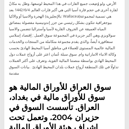
الأرض، ولو وُضِعت جميع القارات في هذا المحيط لوسعها، وظل به مكانٌ
لقارة أخرى في حجم قارة آسيا التي هي أكبر قارات العالم. 4‏‏/6‏‏/1442 بعد
الهجرة والاسيا أو والاكيا (بالإنجليزية: Wallacea)‏ هي تسمية لمجموعة
بيوجغرافية تتكون بشكل رئيسي من جزر إندونيسية مفصولة بمضائق
المياه العميقة عن الجروف القارية لآسيا وأستراليا.تتضمن والاسيا
سولاويزي وهي أكبر جزيرة في المجموعة سوق العمل ; إقتصاد إسلامي
سنغافورة أيضاً، والذي يقدم مجموعة متكاملة من المنتجات والخدمات
المالية عالمية المستوى للعملاء في مناطق آسيا المحيط الهادئ بحسب
وكالة الانباء الاماراتية وام. سوق سبلة عُمان اعثر على أزواج عملات دول
المحيط الهادي بواسطة منصتنا المالية القوية، وتعرف على أكثر العملات
تداولًا في تلك المنطقة أزواج عملات بلدان المحيط الهادئ . بيانات السوق
مقدمة
سوق العراق للأوراق المالية هو
سوق للأوراق مالية في بغداد،
العراق. تأسست السوق في
حزيران 2004. وتعمل تحت
إشراف هيئة الأوراق المالية