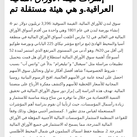
العراقية.و هي هيئة مستقلة تم
4- سوق لندن للأوراق المالية. القيمة السوقية: 3,396 تريليون دولار. تم
إنشاء بورصة لندن في عام 1801 وهي واحدة من أقدم أسواق الأوراق
المالية في العالم. في 12 مارس أغلقت أسواق الأوراق المالية في منطقة
آسيا والمحيط الهادئ (مع تراجع مؤشر نيكاي 225 الياباني وبورصة طوكيو
إلى أقل من 20%، وهو أدنى من المستوى المرتفع الذي استمر لمدة 52
أسبوعاً). أهمية سوق الأوراق المالية استطلاع الرأي هل قمت بتحميل
تطبيقات مراسلة مثل "سيغنال" و"تيليغرام" بدلاً عن "واتس آب" بسبب
شروط الخصوصية؟ شاهد أفضل أفكار تداول وتحاليل سوق الأسهم -
المجانية للأسعار اللحظية للأسهم واكتشف مفكرة الأرباح على منصتنا
المالية. تهدف هذه الدراسة إلى إبراز دور سوق الأوراق المالية في تحقيق
التنمية الاقتصادية من خلال ما توفره من مناخ وبيئة مناسبة للاستثمار و
زيادة رأسمال المؤسسات، حيث ارتأينا أن نقوم بدراسة أهم المؤشرات
المستعملة لقياس مدى تطور 1. كمستثمر أجنبي مؤهل، وذلك وفقاً
للقواعد المنظمة لاستثمار المؤسسات المالية الأجنبية المؤهلة في الأوراق
المالية المدرجة، مما يسمح له الاستثمار في جميع الأوراق المالية
المدرجة. 2. منظمة حفظ اسماك السلمون في شمال المحيط الأطلسي