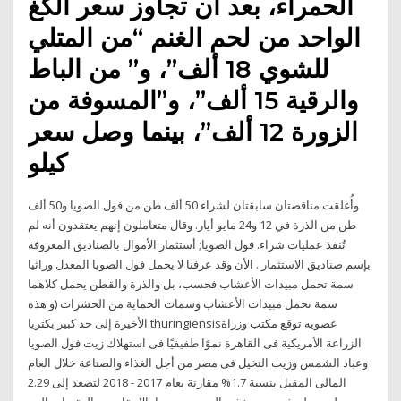
الحمراء، بعد أن تجاوز سعر الكغ
الواحد من لحم الغنم “من المتلي
للشوي 18 ألف”، و” من الباط
والرقية 15 ألف”، و”المسوفة من
الزورة 12 ألف”، بينما وصل سعر
كيلو
وأُغلقت مناقصتان سابقتان لشراء 50 ألف طن من فول الصويا و50 ألف
طن من الذرة في 12 و24 مايو أيار. وقال متعاملون إنهم يعتقدون أنه لم
تُنفذ عمليات شراء. فول الصويا; أستثمار الأموال بالصناديق المعروفة
بإسم صناديق الاستثمار . الأن وقد عرفنا لا يحمل فول الصويا المعدل وراثيا
سمة تحمل مبيدات الأعشاب فحسب، بل والذرة والقطن يحمل كلاهما
سمة تحمل مبيدات الأعشاب وسمات الحماية من الحشرات (و هذه
الأخيرة إلى حد كبير بكتريا thuringiensisعصويه توقع مكتب وزراة
الزراعة الأمريكية فى القاهرة نموًا طفيفيًا فى استهلاك زيت فول الصويا
وعباد الشمس وزيت النخيل فى مصر من أجل الغذاء والصناعة خلال العام
المالى المقبل بنسبة 1.7% مقارنة بعام 2017 - 2018 لتصعد إلى 2.29