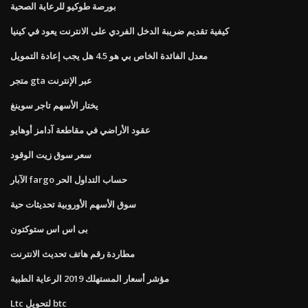
بورصة طوكيو للرعاية الصحية
كيفية تقديم ضريبة الدخل الفردي على الانترنت يعود في كينيا
معدل الفائدة الخاص بي هو 4.5 هل يجب إعادة التمويل
متجر gta عبر الإنترنت
يختار الأسهم تاجر سوينغ
عقود الأراضي في مقاطعة آدامز أوهايو
سعر سوق زيت الوقود
الآبار fargo حساب التداول الحر
سوق الأسهم الأوروبية تحديثات حية
بى اس اس ستوكتون
مطاردة رقم هاتف تحديث الانترنت
مؤشر أسعار المستهلك 2019 الرعاية الطبية
Ltc لتحويل btc