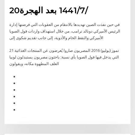
20‏‏/7‏‏/1441 بعد الهجرة
في حين نفذت الصين تهديدها بالانتقام من العقوبات التي فرضتها إدارة
الرئيس الأميركي دونالد ترامب، من خلال استهداف واردات فول الصويا
الأميركي والنفط الخام والأدوية، إلى جانب تقديم شكوى إلى
21 تموز (يوليو) 2016 المصريون صاروا يُعرضون عن المنتجات الغذائية
التي يدخل فيها فول الصويا بأي نسبة; باحثون مصريون يستبدلون لوبيا
العلف المطهوة مكانه، ويقولون