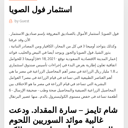
استثمار فول الصويا
by
Guest
فول الصويا; أستثمار الأموال بالصناديق المعروفة بإسم صناديق الاستثمار .
الأن وقد عرفنا
وكذلك يتواجد أوميجا 3 في كل من المحار، الكافيار ومن المصادر النباتية ،
بذور الشيا، فول الصويا والجوز. ويوجد أيضا في البيض والحليب. فوائد
أوميجا 3 للحوامل Jan 18, 2021 · إعمار المدينة الاقتصادية السعودية توقع
اتفاقية تعاون إطارية بغرض البدء في إجراءات تأسيس صندوق استثماري
بـ 1.8 مليار ريال الزراعة في مصر أهم المحاصيل الزراعية في مصر ما هي
أهم العناصر الطبيعية التى تساعد فى قيام الزراعة فى مصر؟ العوامل
البشرية التي تساعد في قيام الزراعة في مصر ما هو الاختلاف بين
المحاصيل الزراعية الصيفية والمحاصيل صحة وطب - صحيفة الإرسال - 6
أطعمة تساعد فى خفض مستوى الكوليسترول بالدم.. منها عصير البرتقال
شام تايمز – سارة المقداد. ودعت
غالبية موائد السوريين اللحوم