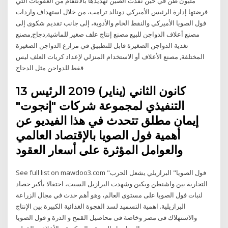
مليون طن في حين نفذت الصين تهديدها بالانتقام من العقوبات التي
فرضتها إدارة الرئيس الأميركي دونالد ترامب، من خلال استهداف واردات
فول الصويا الأميركي والنفط الخام والأدوية، إلى جانب تقديم شكوى إلى
مصنع أعلاف الدواجن للبيع مصنع إنتاج علف صغير للماشية,دجاج,مصنع
تغذية الدواجن الصغيرة قابل للتطبيق في مزارع الدواجن الصغيرة
المختلفة, مصنع الأعلاف أو الاستخدام المنزلي لإعداد كريات العلف ليس
فقط للدواجن مثل الدجاج
13 كانون الثاني (يناير) 2019 الرئيس
التنفيذي لمجموعة شركات "إنجوت"
إيمان مطلق تتحدث في هذا الفيديو عن
أهمية فول الصويا بالإقتصاد العالمي
والعوامل المؤثرة على أسعار العقود
See full list on mawdoo3.com "فول الصويا" البرازيلي يشعل الحرب
التجارية بين واشنطن وبكين وشهدت البرازيل السبت، احتفالا بأكبر حصاد
لنبات فول الصويا على مستوى العالم، وهو أهم حدث في مجال الزراعة
البرازيلية. اهمية التسميد لسد الفجوة الغذائية الكبيرة بين الإنتاج
والاستهلاك فى مصر وخاصة فى محاصيل القمح و الذرة و فول الصويا