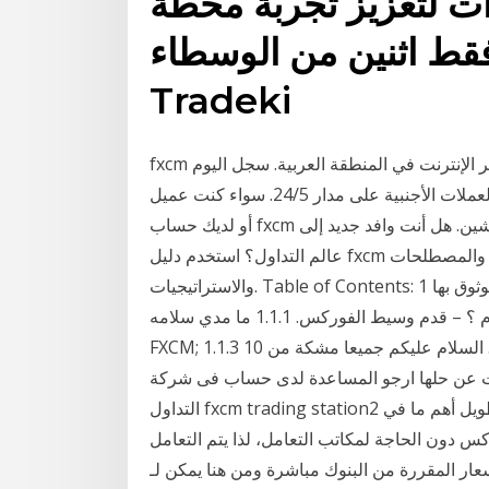
تعزيز تجربة محطة MT4 الخاصة
اثنين من الوسطاء ، TD Ameritrade و
Tradeki
fxcm هي وسيط رائد لتداول الفوركس والعقود الفرقية عبر الإنترنت في المنطقة العربية. سجل اليوم
للحصول على حساب تجريبي بدون مخاطر وتداول العملات الأجنبية على مدار 24/5. سواء كنت عميل fxcm
أو لديك حساب fxcm تجريبي، يمكنك الوصول بسهولة إلى منصات التريدينج ستيشين. هل أنت وافد جديد إلى
عالم التداول؟ استخدم دليل fxcm لتعلم أساسيات تداول الفوركس، بما في ذلك تاريخ السوق والمصطلحات
والاستراتيجيات. Table of Contents: 1 موثوق بها FXCM وسيط الفوركات استعراض. 1.1 ما هي اف اكس
سي ام ؟ – قدم وسيط الفوركس. 1.1.1 ما مدي سلامه FXCM ؟ -التنظيم والترخيص; 1.1.2 الأمن المالي علي
FXCM; 1.1.3 عرض التداول: مراجعه الشروط الخاصة بالمتداولين; 1.2 … السلام عليكم جميعا مشكة من 10
ها ارجو المساعدة لدى حساب فى شركة fxcm trading station , وبستخدم محطة
التداول fxcm trading station2 على جهازى برسوماتها واستراتجياتها ومؤشراتها من فترة طويل أهم ما في
كس دون الحاجة لمكاتب التعامل، لذا يتم التعامل
مقررة من البنوك مباشرة ومن هنا يمكن لـ fxcm أن تقدم إنتشارات متغيرة تقييم شركة fxcm