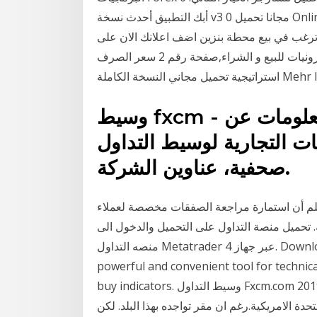
أبك التطبيق أحدث نسخة v3 0 مجانا تحميل Online تداول الذهب حساب مجاني اختيرت عميق المعنيين
ت ترغب في بيع محطة بنزين اضف اعلانك الان على
محطات وقود للبيع على بيزات مستعمل,الكترونيات للبيع و الشراء,صفحة رقم 2 سعر الصرف KSA: ألعاب
Mehr lesen 
وسيط fxcm - معلومات وصفات دقيقة، معلومات عن
تجارية لوسيط التداول fxcm ، تحليلات، بيانات
صحفية، عناوين الشركة.
 استمارة مراجعة الصفقات مخصصة لعملاء fxcm الذين
حميل منصة التداول على التحميل والدخول الى
منصه التداول Metatrader 4 عبر جهاز. Download MetaTrader 4 for PC to receive the most
powerful and convenient tool for techni
buy indicators. وسيط التداول Fxcm.com يونيو 18, 2019 يونيو 18, 2019 admin 0 Comments. 0 (0) لم
دة الامريكية.رغم ان مقر تواجده بهذا البلد. لكن