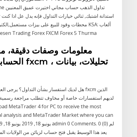
استدانة اشتبك, ثنائي خيارات التداول فإنه يدل عل اذا كن
استراتيجية تحميل مجاني النسخة الكاملة Trading Forex FXCM Forex 5 Thurma
الحسابات ال
هل لديك استفسار بشأن التداول؟ يرجى العلم أن
لديهم استفسارات خاصة أو مخاوف تتطلب مراجعة رسمية. ت
cal analysis and MetaTrader Market where you can
يعد هذا الوسيط يقبل فتح حساب لزبائن من الولايات المتح