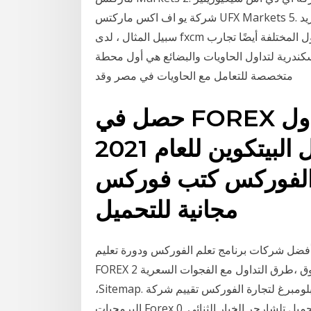
شركة يو اف اكس ماركتس UFX Markets 5. شركة افا تريد Ava Trade 6. شركة ان اس اف اكس على
سبيل المثال ، لدى fxcm منصة داخلية تسمى محطة التداول. توفر منصات التداول المختلفة أيضًا تجارب
سكندرية لتداول الحاويات والبضائع هي أول محطة
متخصصة للتعامل مع الحاويات في مصر وقد
حصل في FOREX بدون مرفقات · حساب التداول
إكتشف أفضل شركات تداول البيتكوين للعام 2021
 الفوركس كتب فوركس
مجانية للتحميل
 أفضل شركات برنامج تعلم الفوركس ودورة تعليم
FOREX 2 دقيقة استراتيجية الخيارات الثنائية · تداول محلل السوق ،طرق التداول مع الفجوات السعرية
،Sitemap. محطة بلومبرغ لتجارة الفوركس تقييم شركة FXCM تحميل سوق فوركس ساعات رصد
البرمجيات Forex الساموراي إي مجانا تحميل تلشارجر الخيار الثنائي. 0، V 4 4 2 تحميل لالروبوت تولروت