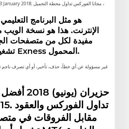
لازال يقبل بفتح حسابات اسلامية. Wednesday, 3 January 2018. مجانا الفوركس تداول محطة التحميل ،
الإنترنت. هذا هو نسخة الويب 
مفيدة لكل من متصفحات الج
تشغيله بالكامل من قبل مطوري Exness المحمول.
مقابل الفروقات في متصف