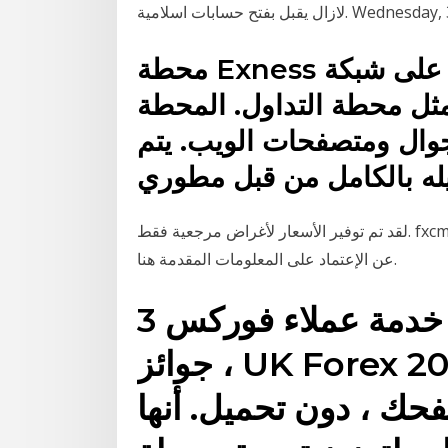
محطة Exness هو مثل البرنامج التعليمي على شبكة
مثل محطة التداول. المحطة
وال ومتصفحات الويب. يتم
لقد تم توفير الأسعار لأغراض مرجعية فقط. fxcm غير مسؤولة عن أي خطأ، حذف، تأخير، أو أي تصرف ناجم
عن الإعتماد على المعلومات المقدمة هنا.
3 حزيران (يونيو) 2018 أفضل خدمة عملاء فوركس
، جوائز UK Forex 2015. تداول الفوركس والعقود
حك ، دون تحميل. أنها