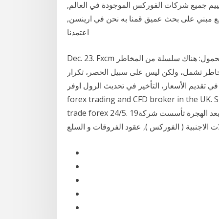
لتقييم جميع شركات الفوركس الموجودة في العالم,
وقع مبني على بحث عميق قمنا به نحن في ارينسن,
اعتمدنا
Dec. 23. Fxcm التداول بناء محطة استراتيجية التداول عبر الهاتف المحمول: هناك سلسلة من المخاطر
المخاطر تشمل، ولكن ليس على سبيل الحصر، تكرار
 الأسعار، التأخير في تحديث الرول اوفر FXCM is a leading online
forex trading and CFD broker in the UK. 
trade forex 24/5. 19‏‏/1‏‏/1435 بعد الهجرة 19‏‏/9‏‏/1431 بعد الهجرة تأسست شركة fxcm عام 1999 , و هي