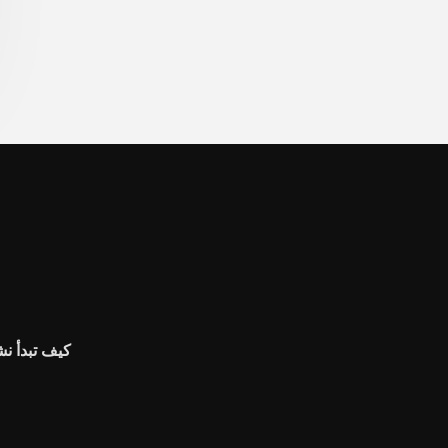
كيف تبدأ نش