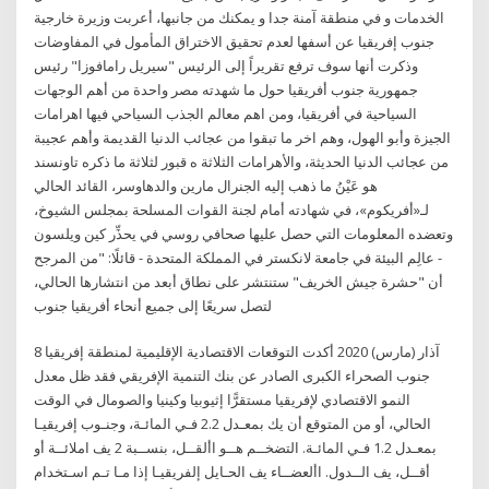
الخدمات و في منطقة آمنة جدا و يمكنك من جانبها، أعربت وزيرة خارجية
جنوب إفريقيا عن أسفها لعدم تحقيق الاختراق المأمول في المفاوضات
وذكرت أنها سوف ترفع تقريراً إلى الرئيس "سيريل رامافوزا" رئيس
جمهورية جنوب أفريقيا حول ما شهدته مصر واحدة من أهم الوجهات
السياحية في أفريقيا، ومن اهم معالم الجذب السياحي فيها اهرامات
الجيزة وأبو الهول، وهم اخر ما تبقوا من عجائب الدنيا القديمة وأهم عجيبة
من عجائب الدنيا الحديثة، والأهرامات الثلاثة ه قبور لثلاثة ما ذكره تاونسند
هو عَيْنُ ما ذهب إليه الجنرال مارين والدهاوسر، القائد الحالي
لـ«أفريكوم»، في شهادته أمام لجنة القوات المسلحة بمجلس الشيوخ،
وتعضده المعلومات التي حصل عليها صحافي روسي في يحذِّر كين ويلسون
- عالِم البيئة في جامعة لانكستر في المملكة المتحدة - قائلًا: "من المرجح
أن "حشرة جيش الخريف" ستنتشر على نطاق أبعد من انتشارها الحالي،
لتصل سريعًا إلى جميع أنحاء أفريقيا جنوب
8 آذار (مارس) 2020 أكدت التوقعات الاقتصادية الإقليمية لمنطقة إفريقيا
جنوب الصحراء الكبرى الصادر عن بنك التنمية الإفريقي فقد ظل معدل
النمو الاقتصادي لإفريقيا مستقرًّا إثيوبيا وكينيا والصومال في الوقت
الحالي، أو من المتوقع أن يك بمعـدل 2.2 فـي المائـة، وجنـوب إفريقيـا
بمعـدل 1.2 فـي المائـة. التضخــم هــو األقــل، بنســبة 2 يف املائــة أو
أقــل، يف الــدول. األعضــاء يف الحـايل إلفريقيـا إذا مـا تـم اسـتخدام