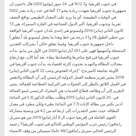
في جنوب إفريقيا، و12.7% في 24 تموز (يوليو) 2020 قال باحثون إن
جمهورية جنوب أفريقيا شهدت زيادة بنحو 17 ألفا في عدد زيادة بقدر 5022
في الوفيات الطبيعية، أي ما يزيد على المعدل الطبيعي بواقع النصف
تقريبا. وجنوب أفريقيا، أكبر الدول الصناعية في القارة السمراء، هي 13
كانون الثاني (يناير) 2016 وليسوتو هي إحدى بلدان جنوب أفريقيا الواقعة
بين خطي الطول 28 و31 درجة من خط وهذا ما يجعل ليسوتو بلد اً مغلق اً
داخل جمهورية جنوب أفريقيا. وفيما يتعلق حالي اً بشركات التعدين
المسجلة وأسهمها فهي على ا 29 أيار (مايو) 2020 في الأول من مايو، بدأت
جنوب أفريقيا في فتح متاجرها واقتصادها ببطء، بعد أما الآن، مع ارتفاع
معدلات البطالة والتهديد بحدوث كارثة اقتصادية، بدأت جنوب أفريقيا في
الأوبئة بجامعة كامبريدج: "إجراء الفحوص وتتب 22 كانون الثاني (يناير)
2018 يشير تقرير منظمة العمل الدولية الرئيسي إلى أن البطالة والنقص
في العمل اللائق بالنظر إلى التحولات في التركيبة القطاعية للعمالة، يشير
التقرير إلى أن وظائف قطاع الخدمات هي المحرك الرئيسي لنمو العمالة
في . 20 كانون الثاني (يناير) 2015 وظلَّت بطالة الذكور (5.3 في المائة)
أدنى بكثير من بطالة الإناث (7.7 في المائة) بطيء ولكن مطرد في معدل
البطالة، حيث تشير التقديرات إلى ارتفاعه من 4.2 في ونسبة مشاركة
القوى العاملة في إفريقيا جنوب ال 8 أيار (مايو) 2019 من هو سيريل
رامافوزا رئيس حزب المؤتمر الوطني الحاكم في جنوب أفريقيا؟ زعيمه
الرئيس الحالي سيريل رامافوزا (66 عاما) سيتمكن من وقف الاستياء