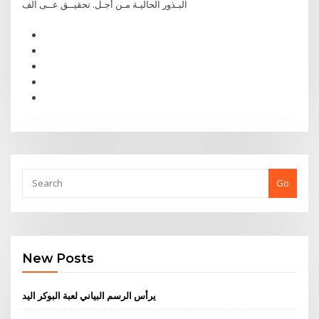
البـذور الحاليـة مـن أجـل. تحقيــق عــى الف
Go
New Posts
يرأس الرسم البياني لعبة البوكر اليد