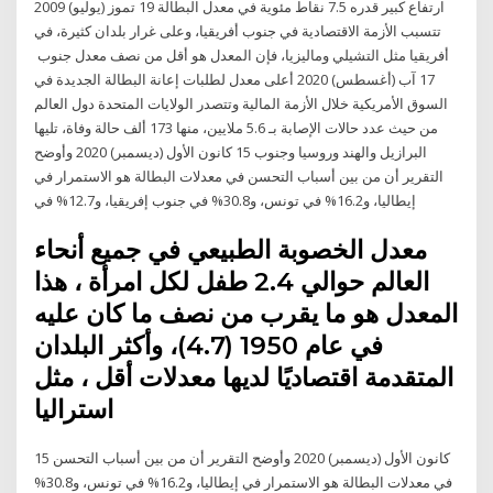
ارتفاع كبير قدره 7.5 نقاط مئوية في معدل البطالة 19 تموز (يوليو) 2009
تتسبب الأزمة الاقتصادية في جنوب أفريقيا، وعلى غرار بلدان كثيرة، في
أفريقيا مثل التشيلي وماليزيا، فإن المعدل هو أقل من نصف معدل جنوب
17 آب (أغسطس) 2020 أعلى معدل لطلبات إعانة البطالة الجديدة في
السوق الأمريكية خلال الأزمة المالية وتتصدر الولايات المتحدة دول العالم
من حيث عدد حالات الإصابة بـ 5.6 ملايين، منها 173 ألف حالة وفاة، تليها
البرازيل والهند وروسيا وجنوب 15 كانون الأول (ديسمبر) 2020 وأوضح
التقرير أن من بين أسباب التحسن في معدلات البطالة هو الاستمرار في
إيطاليا، و16.2% في تونس، و30.8% في جنوب إفريقيا، و12.7% في
معدل الخصوبة الطبيعي في جميع أنحاء
العالم حوالي 2.4 طفل لكل امرأة ، هذا
المعدل هو ما يقرب من نصف ما كان عليه
في عام 1950 (4.7)، وأكثر البلدان
المتقدمة اقتصاديًا لديها معدلات أقل ، مثل
استراليا
15 كانون الأول (ديسمبر) 2020 وأوضح التقرير أن من بين أسباب التحسن
في معدلات البطالة هو الاستمرار في إيطاليا، و16.2% في تونس، و30.8%