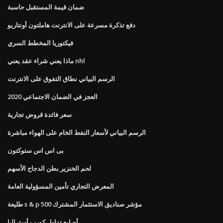
ضمان قيمة المستقبل حاسبة
دفع تذكرة مسرعة على الانترنت هاملتون أونتاريو
فيكتوريا المخطط السري
ماذا يعني شراء عقد يعني nhl
الرسم البياني نطاق التفوق على الانترنت
العجز في الضمان الاجتماعي 2020
سعر فائدة قروض تجارية
الرسم البياني لأسعار النفط الخام على الهواء مباشرة
بى اس اس ستوكتون
لحم الخنزير بطن الدجاج الأسهم
المعرض التجاري تأمين المسؤولية العامة
طليعة s & p 500 مؤشر صناديق الاستثمار المشترك
أصابع تداول كورب أستراليا