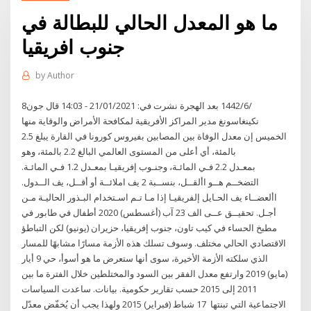
ما هو المعدل الحالي للبطالة في
جنوب افريقيا
by
Author
8‏‏/6‏‏/1442 بعد الهجرة نشرت في: 21/01/2021 - 14:03 قال جون
نكينغاسونغ مدير المراكز الأفريقية لمكافحة الأمراض والوقاية منها
الخميس إن معدل الوفاة بين المصابين بفيروس كورونا في القارة يبلغ 2.5
بالمئة، أي أعلى من المستوى العالمي البالغ 2.2 بالمئة، وهو
بمعـدل 2.2 فـي المائـة، وجنـوب إفريقيـا بمعـدل 1.2 فـي المائـة.
التضخــم هــو األقــل، بنســبة 2 يف املائــة أو أقــل، يف الــدول.
األعضــاء يف الحـايل إلفريقيـا إذا مـا تـم اسـتخدام البـذور الحاليـة مـن
أجـل. تحقيــق عــى الف 23 آب (أغسطس) 2020 أطفال في طابور في
مطبخ الحساء في كيب تاون، جنوب إفريقيا، حزيران (يونيو) لكن التباطؤ
الاقتصادي الحالي مختلف. وسوف تسلك هذه الأزمة مسارًا مشابهًا للمسار
الذي سلكته الأزمة الأخيرة، سوى أنها ستعرض ما هو أسوأ، حي 9 أيار
(مايو) 2019 وارتفع معدل الفقر بين السود والمختلطين خلال الفترة ما بين
2011 إلى 2015 حسب تقارير حكومية. بيانات. ساعدت السياسات
الاجتماعية التي تبنتها 17 شباط (فبراير) 2015 ولهذا يجب أن يُخفّض معدّل