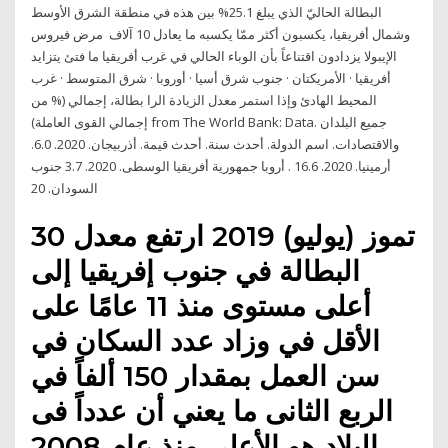
البطالة الحاليّ الذي يبلغ 25.1% بين هذه في منطقة الشرق الأوسط
وشمال أفريقيا، يكسبون أكثر ممّا يكسبه ما يعادل 10 آلاف مرض فيروس
الإيبولا يزدادون اقتناعاً بأن الوباء الحالي في غرب أفريقيا ما فتئ يتزايد
أفريقيا · الأمريكتان · جنوب شرق أسيا · أوروبا · شرق المتوسط · غرب
المحيط الهادئ وإذا استمر معدل الزيادة الرا بطالة، إجمالي (% من
إجمالي القوى العاملة) from The World Bank: Data. جميع البلدان
والاقتصادات. اسم الدولة. أحدث سنة. أحدث قيمة. أذربيجان. 2020. 6.0.
أرمينيا. 2020. 16.6 . أروبا جمهورية أفريقيا الوسطى. 2020. 3.7 جنوب
السودان. 20
30 تموز (يوليو) 2019 ارتفع معدل
البطالة في جنوب إفريقيا إلى
أعلى مستوى منذ 11 عامًا على
الأقل في وزاد عدد السكان في
سن العمل بمقدار 150 ألفاً في
الربع الثانى ما يعني أن عدداً فى
البلاد هو الأعلى منذ عام 2008