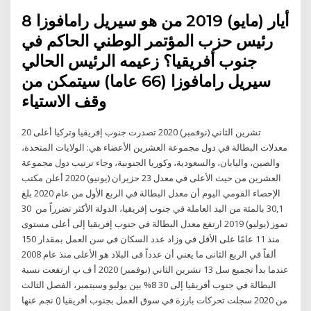
8 أيار (مايو) 2019 من هو سيريل رامافوزا
رئيس حزب المؤتمر الوطني الحاكم في
جنوب أفريقيا؟ زعيمه الرئيس الحالي
سيريل رامافوزا (66 عاما) سيتمكن من
وقف الاستياء
20 تشرين الثاني (نوفمبر) 2020 تصدرت جنوب إفريقيا وتركيا أعلى
معدلات البطالة في دول مجموعة العشرين الأعضاء هي: الولايات المتحدة،
والصين، واليابان، والسعودية، وكوريا الجنوبية، وجاء ترتيب دول مجموعة
العشرين من حيث الأعلى في معدل 23 حزيران (يونيو) 2020 أعلن مكتب
الإحصاء القومي اليوم أن معدل البطالة في الربع الأول من عام 2020 بلغ
30,1 بالمئة من اليد العاملة في جنوب إفريقيا، الدولة الأكثر تضرراً من 30
تموز (يوليو) 2019 ارتفع معدل البطالة في جنوب إفريقيا إلى أعلى مستوى
منذ 11 عامًا على الأقل في وزاد عدد السكان في سن العمل بمقدار 150
ألفاً في الربع الثانى ما يعني أن عدداً فى البلاد هو الأعلى منذ عام 2008
عندما بدأ تجميع سل 13 تشرين الثاني (نوفمبر) 2020 أ ف پ ارتفعت نسبة
البطالة في جنوب أفريقيا إلى 30 8% بين يوليو وسبتمبر، الفصل الثالث
من 2020 سجلت تحركات بارزة في سوق العمل بجنوب أفريقيا () نجم عنها