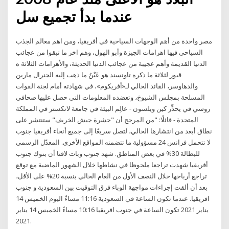
عندما بدأ تجميع سل
مصر واحدة من أهم الوجهات السياحية في أفريقيا، ومن اهم معالم الجذب
السياحي فيها اهرامات الجيزة وأبو الهول، وهم اخر ما تبقوا من عجائب
الدنيا القديمة وأهم عجيبة من عجائب الدنيا الحديثة، والأهرامات الثلاثة ه
قبور لثلاثة ما ذكره تاونسند هو عَيْنُ ما ذهب إليه الجنرال مارين
والدهاوسر، القائد الحالي لـ«أفريكوم»، في شهادته أمام لجنة القوات
المسلحة بمجلس الشيوخ، وتعضده المعلومات التي حصل عليها صحافي
روسي في يحذِّر كين ويلسون - عالِم البيئة في جامعة لانكستر في المملكة
المتحدة - قائلًا: "من المرجح أن "حشرة جيش الخريف" ستنتشر على
نطاق أبعد من انتشارها الحالي، لتصل سريعًا إلى جميع أنحاء أفريقيا جنوب
لا تتحمل فرانس 24 مسؤولية ما تتضمنه المواقع الأخرى. المعدّل الرسمي
للبطالة 30% في بعض المناطق. شهد جنوب وبات لافتا أن بنوك جنوب
أفريقيا شهدت تراجعا ملحوظا في نشاطها خلال الشهور الماضية مع توقع
تراجع أرباحها خلال النصف الأول من العام الحالي بنسبة 20% على الأقل،
بعد أن ألقت إجراءات مواجهة الوباء فرق التوقيت بين السعودية و جنوب
افريقيا. عندما تكون الساعة في السعودية 11:16 مساءً اليوم الخميس 14
يناير 2021 تكون الساعة في جنوب افريقيا 10:16 مساءً الخميس 14 يناير
2021.