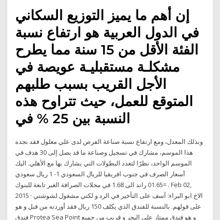
إن أهم ما يميز التوزيع السكاني
في الدول العربية هو ارتفاع نسبة
الفئة الأقل من 15 سنة مما يطرح
مشكلـة مستقبليـة عويصة في
الأجل القريب بسبب طلبهم
المتوقع للعمل، حيث تتراوح هذه
النسبة بين 25 % في
وبذلك المعدل، ومع ارتفاع نسبة صناعة الفرص لدى علي معلول فقد نجده
هذا الموسم، مشارك في تسجيل وصناعة ما قد يصل إلى 30 هدف في
الموسم الواحد، نظرًا لتعدد البطولات التي يشارك بها مع الأهلي. اليك
أسعار الصرف في جنوب افريقيا للريال السعودي 1- 1 ريال سعودي
=01.65 راند الى 1.68 في محلات الصرافة الغير تابعة للبنوك . Feb 02,
2015 · الاخ ابو البراء: آسف على التأخير في الرد و لكتي مشغول لشوشتي
على قولهم. بالنسبة للفندق الذي يكلف 150 ريال فقد أوردته من قبل و هو
فندق Protea Sea Point و هو فندق ممتاز على البحر و قريب من جميع