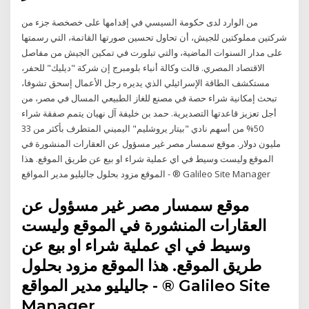
من الوارد لدى حكومة السيسي في إقدامها على خصخصة جزء من
شركتين مملوكتين للجيش، أن تحاول تحسين صورتها القاتمة، التي رسمتها
على مدار السنوات الماضية، والتي تبلورت في تمكين الجيش من مفاصل
الاقتصاد المصري. قالت وكالة أنباء بلومبرج إن شركة "ديليك" للحفر،
مستكشف الطاقة الإسرائيلي الذي يديره رجل الأعمال إسحق تشوفا،
تبحث إمكانية شراء حصة في مصنع للغاز الطبيعي المسال في مصر، من
أجل تعزيز قاعدتها التصديرية. حمد بن خليفة آل نهيان يتمم صفقة شراء
50% من أسهم نادي "بيتار يروشليم" اليميني المتطرف بأكثر من 33
مليون دولار. موقع سمسار مصر غير مسؤول عن العقارات المنشورة في
الموقع وليست وسيط في اي عملية شراء او بيع عن طريق الموقع. هذا
الموقع مزود بحلول جاليليو مدير المواقع - ® Galileo Site Manager
موقع سمسار مصر غير مسؤول عن
العقارات المنشورة في الموقع وليست
وسيط في اي عملية شراء او بيع عن
طريق الموقع. هذا الموقع مزود بحلول
جاليليو مدير المواقع - ® Galileo Site
Manager