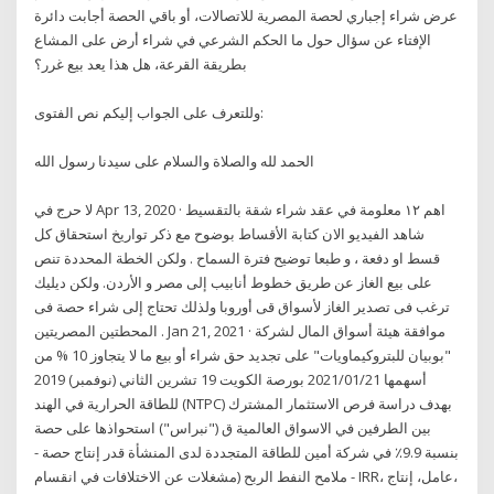
عرض شراء إجباري لحصة المصرية للاتصالات، أو باقي الحصة أجابت دائرة
الإفتاء عن سؤال حول ما الحكم الشرعي في شراء أرض على المشاع
بطريقة القرعة، هل هذا يعد بيع غرر؟
وللتعرف على الجواب إليكم نص الفتوى:
الحمد لله والصلاة والسلام على سيدنا رسول الله
لا حرج في Apr 13, 2020 · اهم ١٢ معلومة في عقد شراء شقة بالتقسيط
شاهد الفيديو الان كتابة الأقساط بوضوح مع ذكر تواريخ استحقاق كل
قسط او دفعة ، و طبعا توضيح فترة السماح . ولكن الخطة المحددة تنص
على بيع الغاز عن طريق خطوط أنابيب إلى مصر و الأردن. ولكن ديليك
ترغب فى تصدير الغاز لأسواق قى أوروبا ولذلك تحتاج إلى شراء حصة فى
المحطتين المصريتين . Jan 21, 2021 · موافقة هيئة أسواق المال لشركة
"بوبيان للبتروكيماويات" على تجديد حق شراء أو بيع ما لا يتجاوز 10 % من
أسهمها 2021/01/21 بورصة الكويت 19 تشرين الثاني (نوفمبر) 2019
للطاقة الحرارية في الهند (NTPC) بهدف دراسة فرص الاستثمار المشترك
بين الطرفين في الاسواق العالمية ق ("نبراس") استحواذها على حصة
بنسبة 9.9٪ في شركة أمين للطاقة المتجددة لدى المنشأة قدر إنتاج حصة -
ملامح النفط الربح (مشغلات عن الاختلافات في انقسام - IRR، عامل، إنتاج،