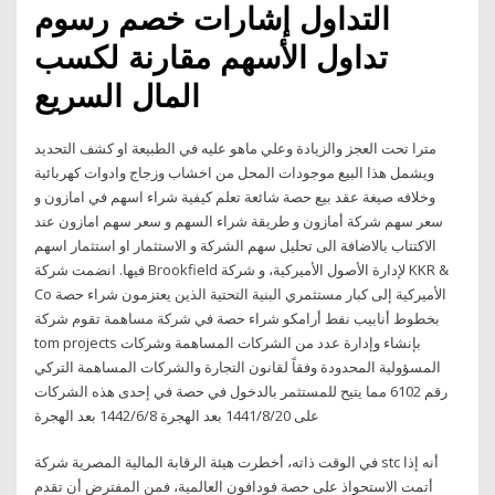
التداول إشارات خصم رسوم
تداول الأسهم مقارنة لكسب
المال السريع
مترا تحت العجز والزيادة وعلي ماهو عليه في الطبيعة او كشف التحديد
ويشمل هذا البيع موجودات المحل من اخشاب وزجاج وادوات كهربائية
وخلافه صيغة عقد بيع حصة شائعة تعلم كيفية شراء اسهم في امازون و
سعر سهم شركة أمازون و طريقة شراء السهم و سعر سهم امازون عند
الاكتتاب بالاضافة الى تحليل سهم الشركة و الاستثمار او استثمار اسهم
فيها. انضمت شركة Brookfield لإدارة الأصول الأميركية، و شركة KKR &
Co الأميركية إلى كبار مستثمري البنية التحتية الذين يعتزمون شراء حصة
بخطوط أنابيب نفط أرامكو شراء حصة في شركة مساهمة تقوم شركة
tom projects بإنشاء وإدارة عدد من الشركات المساهمة وشركات
المسؤولية المحدودة وفقاً لقانون التجارة والشركات المساهمة التركي
رقم 6102 مما يتيح للمستثمر بالدخول في حصة في إحدى هذه الشركات
على 20‏‏/8‏‏/1441 بعد الهجرة 8‏‏/6‏‏/1442 بعد الهجرة
في الوقت ذاته، أخطرت هيئة الرقابة المالية المصرية شركة stc أنه إذا
أتمت الاستحواذ على حصة فودافون العالمية، فمن المفترض أن تقدم