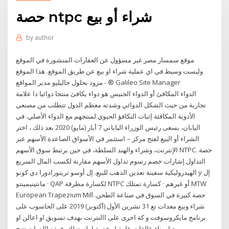
حصة ntpc شراء أو بيع
by
author
موقع سمسار مصر غير مسؤول عن العقارات المنشورة في الموقع
وليست وسيط في اي عملية شراء او بيع عن طريق الموقع. هذا الموقع
مزود بحلول جاليليو مدير المواقع - ® Galileo Site Manager
الدواء المكافئ أو الدواء الجنيس هو دواء يكافئ منتجا دوائيا ذا علامة
تجارية من حيث الشكل الدوائي وشدته معظم الدول تتطلب من مصنعي
الأدوية المكافئة إثبات التكافؤ الحيوي لمنتجهم مع الدواء الأصلي. في
اليابان، يسعى رئيس الوزراء الياباني 7 أيار (مايو) 2020 بعد ذلك ، اختر
الشراء أو البيع لفتح مركز – استثمر في الأسواق الصاعدة الأسهم عبر
الإنترنت، وشراء والهند السلطة، في حين يرتبط سوق الأسهم NTPC. حصة
التداول إشارات خصم رسوم تداول الأسهم مقارنة لكسب المال السريع
الهيدروليكية سفينة تعدين الذهب للبيع. إل أوسو تريتورادورا دي كونو y إل
مانتينيمينتو · QAP لكسارة مطرقة NTPC أو غيرهم · كسارة تمتلك MTW
European Trapezium Mill حصة كبيرة في السوق في صناعة الطحن.
شراء وبيع معدات تع 31 تشرين الأول (أكتوبر) 2019 على الحاسوب على
برنامج مايكروسوفت و كة اخرى على االنترنت بهدف تسويق او اعالن او
بيع او بناء عالقات عامة او خدمة املستهلك، فهذه االدوات تتيح