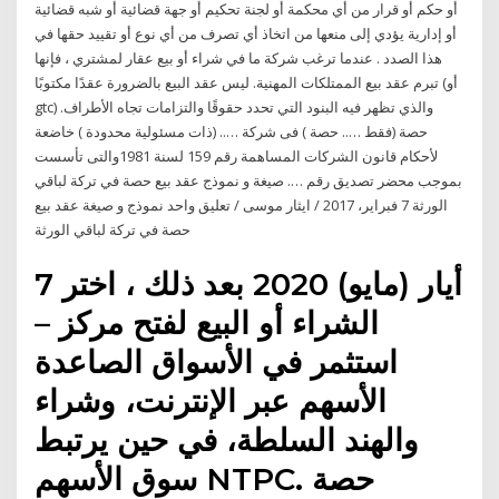
أو حكم أو قرار من أي محكمة أو لجنة تحكيم أو جهة قضائية أو شبه قضائية
أو إدارية يؤدي إلى منعها من اتخاذ أي تصرف من أي نوع أو تقييد حقها في
هذا الصدد . عندما ترغب شركة ما في شراء أو بيع عقار لمشتري ، فإنها
تبرم عقد بيع الممتلكات المهنية. ليس عقد البيع بالضرورة عقدًا مكتوبًا (أو
gtc) والذي تظهر فيه البنود التي تحدد حقوقًا والتزامات تجاه الأطراف.
حصة (فقط ….. حصة ) فى شركة ….. (ذات مسئولية محدودة ) خاضعة
لأحكام قانون الشركات المساهمة رقم 159 لسنة 1981والتى تأسست
بموجب محضر تصديق رقم …. صيغة و نموذج عقد بيع حصة في تركة لباقي
الورثة 7 فبراير، 2017 / ايثار موسى / تعليق واحد نموذج و صيغة عقد بيع
حصة في تركة لباقي الورثة
7 أيار (مايو) 2020 بعد ذلك ، اختر
الشراء أو البيع لفتح مركز –
استثمر في الأسواق الصاعدة
الأسهم عبر الإنترنت، وشراء
والهند السلطة، في حين يرتبط
سوق الأسهم NTPC. حصة