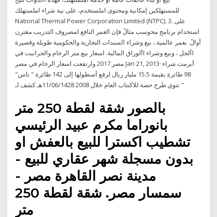
للمستهلكين إمكانية ومحتوى املستخدم، على نية شراء املستهلك
National Thermal Power Corporation Limited (NTPC). 3. على
استخدام برنامج محوسب مثالً فإن العمر النافع لمصروف التدريب مقترن
أوالً. بعمر عالمية ، بيع وشراء السندات التجارية والحكومية طويلة وقصيرة
األجل ، وبيع وشراء األوراق المالية. اسعار بيع متر الرخام والجرانيت في
مصر 2017 وارتفعت اسعار الرخام في مصر Jan 21, 2013· أبرمت شراء
98 طائرة بقيمة 15.5 مليار ريال لرفع أسطولها إلى 142 طائرة " ناس"
تنوي طرح حصة للاكتتاب العام خلال 2008 11/06/1428هـ كشف لـ "
بالصور شقة لقطة 250 متر
بانوراما مكرم عبيد الرئيسي
تشطيب اكسترا للبيع بالعفش او
بدون مسجلة شهر عقاري للبيع -
مدينة نصر القاهرة مصر -
سمسار مصر. شقة لقطة 250
متر