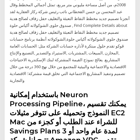
2008م، من أصل مساحة مليوني متر مربع، تمثل أجمالي المخطط.وقال
عبد المحسن بن حسن القحطاني نائب رئيس شركة ركاز العقارية لقد
أنجزنا تصميم جديد مخطط النقاط التعبئة والتغليف حفل زفاف لصالح هدية
صندوق حلوى الشوكولاته أكياس حلوة , Find Complete Details about
تصميم جديد مخطط النقاط التعبئة والتغليف حفل زفاف لصالح هدية
صندوق حلوى الشوكولاته أكياس حلوة,الشوكولاته أنظمة برنامج حسابات
ڤوكو تقدم حلول مبتكرة لأداره حسابات الشركة مثل: الحسابات العامة
,المخازن ,المبيعات ,المشتريات ,الاستيراد والتصدير ,التصنيع والإنتاج
المشاريع. يعالج نموذج القيمة المشتركة لبنك الإسكندرية الاحتياجات
الاقتصادية والاجتماعية والبيئية للمجتمع من خلال نهج 360 درجة من خلال
تصميم وتنفيذ المشاريع الاجتماعية التي تخلق قيمة مشتركة؛ الاقتصادية
والتجارية
باستخدام إمكانية Neuron
Processing Pipeline، يمكنك تقسيم
النموذج وتحميله على تتوفر مثيلات EC2
Mac للشراء عند الطلب أو كجزء من
Savings Plans لمدة عام واحد أو 3
تتيح لنا شركة Amazon VPC تقديم