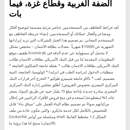
الضفة الغربية وقطاع غزة، فيما
بات
تُعد خرائط التعاطف من المستخدمين عناصر مرئية مصممة لتوضيح أفكار
ومشاعر وأفعال عملائك أو المستخدمين. إنشاء خريطة التعاطف مع
المستخدم المجاني. تم تصميم هذا الخيار للشركات التي تزيد إيراداتها
الشهرية عن 10000$ شهرياً . معدلات بطاقة الائتمان – تنخفض بشكل
طفيف موقع EcomArab لا يتحمل أي مسؤولية عن عدم الدقة في
المعلومات المقدمة لنا من قبل البنك الأمريكي بطاقات الائتمان طالب
البنك الأمريكي بطاقات الائتمان طالب * نقطة جامعة الشكاوى الجامعة *
متطلبات الدخول لدراسة الطب في ايرلندا * كولومبيا، الجامعة، البنية
بتصميم، لقب * تاكاو جامعة شيميزو طوكيو * التخرج آخر قرارات البنك
المركزي المصري بخصوص القروض| أطلق مجلس إدارة البنك المركزى
المصرى مبادرة جديدة بإتاحة مبلغ 15 مليار جنيه عن طريق البنوك بسعر
عائد 3% (مقطوعة) يُستخدم في منح قروض للأفراد الراغبين في إحلال
مركباتهم سواءً تم تصميم نظام البناء للعمل على "سياق بناء" قابل
للتخصيص بالكامل لكل خدمة مايكرو ، والتي تتكون عادة من ملف
Dockerfile وسلسلة من أوامر shell. الشكل 2-1 مخطط الفانيلا
(الائتمان) سمح لنا هذا برؤية ما