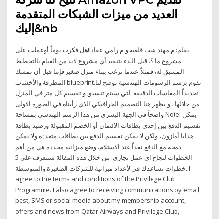
العديد من ميزات الشبكات المتقدمة
إليك&nb
بقلم: م.مهند شب قلعية و م.رامي عقاد!!هل فكرت يوماً أوعملت على
مشروع ما ؟. قبل البدء بتنفيذ أي مشروع لابد من القيام بالتخطيط
المسبق له، فمثلاً عندما نرغب ببناء منزل صغير فإننا قبل أن نمسك
المطرقة والأخشاب blueprint.نقوم برسم الرسومات الهندسية توضح لنا
تحديداً المقاسات الدقيقة التي سيتم تنسيق و تقسيم كل متر في المنزل
من خلالها ، و يظهر هنا التصميم الجرافيكي الذي رأيناه في الصورة الاولى
واضحاً في الجهة اليسرى من هذا الرسم الهندسي بمساحة Note: يمكن
تقسيم الدفع بين إحدى بطاقات الائتمان أو الخصم المقبولة ورصيد بطاقة
هدايا أمازون، ولكن لا يمكن تقسيم الدفع بين بطاقات متعددة ولا يمكن
دمجه مع الدفع نقداً عند الاستلام. وضع ميزانية محددة هي من أهم
الخطوات لنجاح اي عمل تجاري. من خلال هذه المقالة ستتعرف على 5
خطوات تساعدك في لأعداد ميزانية للشركات الصغيرة والمتوسطة. I
agree to the terms and conditions of the Privilege Club
Programme. I also agree to receiving communications by email,
post, SMS or social media about my membership account,
offers and news from Qatar Airways and Privilege Club,