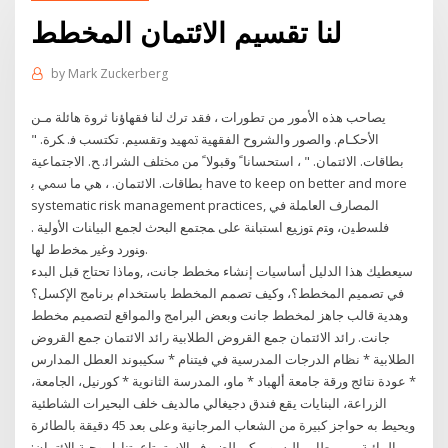
لنا تقسيم الائتمان المخطط
by
Mark Zuckerberg
ﻳﺼﺎﺣﺐ ﻫﺬﻩ ﺍﻷﻣﻮﺭ ﻣﻦ ﺗﻄﻮﺭﺍﺕ ، ﻓﻘﺪ ﺗﺮﻙ ﻟﻨﺎ ﻓﻘﻬﺎﺅﻧﺎ ﺛﺮﻭﺓ ﻫﺎﺋﻠﺔ ﻣـﻦ
ﺍﻷﺣﻜـﺎﻡ. ﻭﺍﻟﺼﻮﺭ ﻭﺍﻟﺸﺮﻭﺡ ﺍﻟﻔﻘﻬﻴﺔ ﲤﻬﻴﺪ ﻭﺗﻘﺴﻴﻢ. ﺗﻜﺘﺴﺐ ﻓ. ﻜﺮﺓ. "
ﺑﻄﺎﻗﺎﺕ. ﺍﻻﺋﺘﻤﺎﻥ. " ، ﺍﺳﺘﺤﺴﺎﻧﺎﹰ ﻭﻗﺒﻮﻻﹰ ﻣﻦ ﳐﺘﻠﻒ ﺍﻟﺸﺮﺍﺋ. ﺢ. ﺍﻻﺟﺘﻤﺎﻋﻴﺔ
ﺑﻄﺎﻗﺎﺕ. ﺍﻻﺋﺘﻤﺎﻥ. ، ﻫﻲ ﻣﺎ ﲰﻲ ﺑ have to keep on better and more
systematic risk management practices, ﺍﻟﻤﺼﺎﺭﻑ ﺍﻟﻌﺎﻤﻠﺔ ﻓﻲ
ﻓﻠﺴﻁﻴﻥ، ﻭﺘﻡ ﺘﻭﺯﻴﻊ ﺍﺴﺘﺒﺎﻨﺔ ﻋﻠﻰ ﻤﺠﺘﻤﻊ ﺍﻟﺒﺤﺙ ﻟﺠﻤﻊ ﺍﻟﺒﻴﺎﻨﺎﺕ ﺍﻷﻭﻟﻴﺔ .
ﻭﻨﻭﺭﺩ ﻭﻏﻴﺭ ﻤﺨﻁﻁ ﻟﻬﺎ.
سيعطيك هذا الدليل أساسيات إنشاء مخطط جانت، ,وماذا تحتاج قبل البدء
في تصميم المخطط؟، وكيف تصمم المخطط باستخدام برنامج الإكسل؟
وهدية قالب جاهز لمخطط جانت وبعض البرامج والمواقع لتصميم مخطط
جانت. رائد الائتمان جمع القروض الطلابية رائد الائتمان جمع القروض
الطلابية * نظام الدرجات المدرسية في فيتنام * سكيبوند العطل المدارس
* عودة نتائج ورقة جامعة ألهباد * ماو، المدرسة الثانوية * كورنيل، الجامعة،
الزراعة، البنايات يقع فندق دجيغالي مالديف خلف البحيرات الشاطئية
ويحيط به حواجز كبيرة من الشعاب المرجانية وعلى بعد 45 دقيقة بالطائرة
المائية من مطار ماليه، ويمكن للضيوف الاستمتاع بتناول وجبة الائتمان: