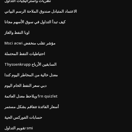
نظريات واستراتيجيات التداول
الاعتماد المتبادل صندوق الملاحة الرسم البياني
كيف تبدأ التداول في سوق الأسهم مجانا
اوبا النفط والغاز
Msci acwi مؤشر تقلب منخفض
احتياطيات النفط المحتملة
Thyssenkrupp السابقين الأرباح
معدل خالية من المخاطر اليوم كندا
دبي سعر النفط الخام اليوم
ويلاحظ معدل العائمة frn quizlet
أسعار الفائدة تتفاقم بشكل مستمر
حسابات الفوركس الحية
تقويم التداول smi