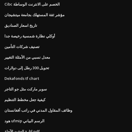
Cibc الخصم على الانترنت الوساطة
مؤشر ثقة المستهلك بجامعة ميتشيجان
تاريخ اسعار الصناديق
أوكلي نظارة شمسية رخيصة جدا
تصنيف شركات التأمين
معدل نسبي من الأمثلة التغيير
تحويل 300 رطل إلى دولارات
Dekafonds tf chart
سوبر ماركت مثل جو التاجر
كيفية جعل مخطط التنظيم
وظائف المقاول المدني في راتب أفغانستان
هود ufmip الرسم البياني
اثارة العقود الآجلة pdf