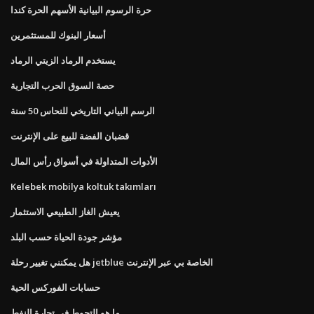
حرة الرسوم البيانية الأسهم الحرة كندا
أسعار البنوك للمستثمرين
يستخدم الرماد الزيتي الرماد
حصة السوق الحرب التجارية
الرسم البياني التاريخي للنحاس 50 سنة
قضبان الفضة للبيع على الإنترنت
الأدوات المتداولة في أسواق رأس المال
Kelebek mobilya koltuk takımları
يعيش الغاز الطبيعي الاستثمار
مؤشر جودة الحياة حسب البلد
هل يمكنني تغيير رحلة jetblue الخاصة بي عبر الإنترنت
حسابات الفوركس الحية
ما هو التحوط في تجارة النفط