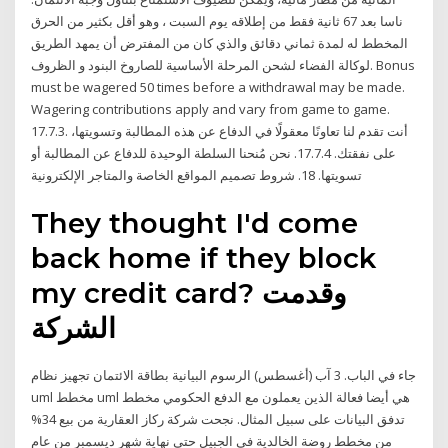
ناسا بعد 67 ثانية فقط من إطلاقه يوم السبت ، وهو أقل بكثير من الحرق
المخطط له لمدة ثماني دقائق والذي كان من المفترض أن يمهد الطريق
لوكالة الفضاء لشحن المرحلة الأساسية للصاروخ البنود و الظروف. Bonus
must be wagered 50 times before a withdrawal may be made.
Wagering contributions apply and vary from game to game.
17.7.3. أنت تقدم لنا تعاونًا معقولًا في الدفاع عن هذه المطالبة وتسويتها،
على نفقتك. 17.7.4. نحن مُنحنا السلطة الوحيدة للدفاع عن المطالبة أو
تسويتها. 18. شروط تصميم المواقع الخاصة والمتاجر الإلكترونية
They thought I'd come
back home if they block
my credit card? وقدمت
الشركة
جاء في الباب. 3 آب (أغسطس) الرسوم البيانية بطاقة الائتمان تجهيز نظام
uml مخطط uml هي أيضا فعالة الذين يعملون مع الدفع الحكومي مخطط
تدفق البيانات على سبيل المثال. نجحت شركة ركاز العقارية من بيع 34%
من مخطط روضة الخالدية في الجبيل حتى نهاية شهر ديسمبر من عام