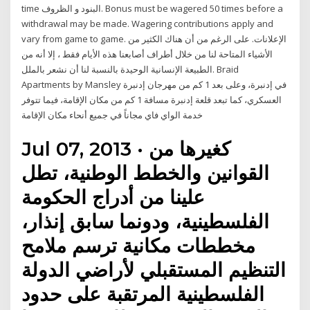
time البنود و الظروف. Bonus must be wagered 50 times before a
withdrawal may be made. Wagering contributions apply and
vary from game to game. الإعلانات. على الرغم من أن هناك الكثير من
الأشياء المتاحة لنا من خلال أطراف أصابعنا هذه الأيام فقط ، إلا أنه من
الطبيعة الإنسانية الوحيدة بالنسبة لنا أن نشعر بالملل. Braid
Apartments by Mansley في إدنبرة، وعلى بعد 1 كم من مهرجان إدنبرة
العسكري، كما تبعد قلعة إدنبرة مسافة 1 كم من مكان الإقامة، فيما تتوفر
خدمة الواي فاي مجاناً في جميع أنحاء مكان الإقامة
Jul 07, 2013 · كغيرها من
القوانين والخطط الوطنية، تطل
علينا من أدراج الحكومة
الفلسطينية، ودونما سابق إنذار،
مخططات مكانية ترسم ملامح
التنظيم المستقبلي لأراضي الدولة
الفلسطينية المرتقبة على حدود