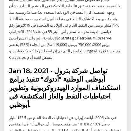
والتصريح يدعم صحة تحقيق #الخلية_التكتيكية في المنشور السابق بشأن
وجهة السفينة. كان النفط في الولايات المتحدة يعدّ صناعةً رئيسية منذ
وقتٍ قصير بعد اكتشاف النفط في منطقة أويل استخرجت صناعة النفط
4.46 مليار برميل من النفط الخام في الولايات المتحدة في 2019وهو رقمٌ
قياسي، بقيمة متوسط سعر رأس البئر 55 في عام 2018، الاحتياطي
البترولي الاستراتيجي (بالإنجليزية: Strategic Petroleum Reserve
يختصر (SPR) ) يونيو 2006: 750,000 برميل (119,000 م3) من الخام
الحامض الذي تم إقراضه لشركة كونوكو فيلبس و Citgo بسبب إغلاق قناة
Calcasieu للسفن لعدة أيام
Jan 18, 2021 · تواصل شركة بترول
أبوظبي الوطنية "أدنوك" تنفيذ برامج
استكشاف الموارد الهيدروكربونية وتطوير
احتياطيات النفط والغاز المكتشفة في
أبوظبي.
في عام 2006، أبلغت إيران عن احتياطيات النفط الخام من 132.5 مليار
برميل (2.107 × 1010 متر مكعب يوميا)، أي حوالي 15 في المئة من
احتياطيات منظمة أوبك المؤكدة و 11.4 في المئة من الاحتياطيات العالمية