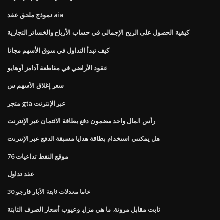
نموذج ملحق عقد aia
كيفية الحصول على الربح الإجمالي في حساب الأرباح والخسائر التجارية
كيف تبدأ التداول في سوق الأسهم مجانا
عقود الأراضي في مقاطعة آدامز أوهايو
سعر إغلاق الأسهم س
متجر gta عبر الإنترنت
رأس المال واحد مضمون دفع بطاقة الائتمان عبر الإنترنت
هل يمكنني استخدام بطاقة هدايا مسبقة الدفع عبر الإنترنت
موقع النفط تداعيات 76
عقد تداول
30 عاما معدلات ثابتة الآبار فارجو
ثابت مقابل مرونة. ما هي مزايا وعيوب أسعار الصرف الثابتة