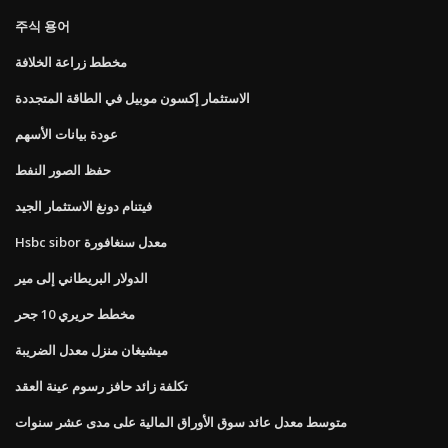
주식 용어
مخطط زراعة الخلافة
الاستثمار إكسون موبيل في الطاقة المتجددة
عودة بيانات الأسهم
حفظ الصور النفط
فيتنام دونغ الاستثمار الجيد
Hsbc sibor معدل سنغافورة
الدولار البريطاني إلى مير
مخطط حريري 10 جحر
ميشيغان منزل معدل الضريبة
تكلفة زائد حافز رسوم عينة العقد
متوسط ​​معدل عائد سوق الأوراق المالية على مدى عشر سنوات