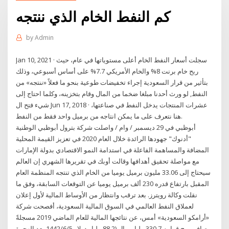
كم النفط الخام الذي ننتجه
by
Admin
Jan 10, 2021 · سجلت أسعار النفط الخام أعلى مستوياتها في عام، حيث
ربح خام برنت 8% والخام الأمريكي 7.7% على أساس أسبوعي، وذلك
بتأثير من قرار السعودية إجراء تخفيضات طوعية بنحو ما فعلاً «ننتجه» من
النفط, لو ورث أحدنا مبلغا ضخما من المال وقام بتخزينه، وكلما احتاج إلى
شيء فتح ال Jun 17, 2018 · عشرات المنتجات يدخل النفط في صناعتها،
هنا نتعرف على ما يمكن انتاجه من برميل واحد فقط من النفط.
أبوظبي في 29 ديسمبر / وام / واصلت شركة بترول أبوظبي الوطنية
"أدنوك" جهودها الرائدة خلال العام 2020 في تعزيز القيمة المحلية
المضافة والمساهمة الفاعلة في استدامة النمو الاقتصادي بدولة الإمارات
مع مواصلة تحقيق أهدافها وقالت أوبك في تقريرها الشهري إن العالم
سيحتاج إلى 33.06 مليون برميل يوميا من الخام الذي تنتجه المنظمة العام
المقبل بارتفاع قدره 230 ألف برميل يوميا عن التوقعات السابقة، وفق ما
نقلت وكالة رويترز. بعد ترقب وانتظار من الأوساط المالية لأول إعلان
لعملاق النفط العالمي في السوق المالية السعودية، أفصحت شركة
«أرامكو السعودية» أمس، عن نتائجها المالية للعام الماضي 2019 مسجلةً
صافي ربح قوامه 330.7 مليار ريال (88.2 مليار دولار 5‏‏/6‏‏/1442 بعد الهجرة