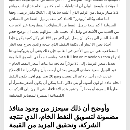
المؤكدة. وأوضح البيان أن احتياطيات المملكة من الخام قد ازدادت بواقع
2.2 مليار برميل من الرقم الذي أعلنته سابقا إلى 263.1 مليار برميل، وفقا
لما نقلته وكالة "رويترز" للأنباء. كم سعة برميل النفط فى المصافي
البترولية ؟ كم سعة برميل النفط من التساؤلات المطروحة عبر الانترنت
من العديد من الأشخاص وقبل أن نجيب على سؤالهم يجب ان نوضح حجم
النفط الخام الي يمكن أن يصل إلى أكثر من 155 لتر وكل كمية يكون فإذا
أخذنا بعين الاعتبار أن تكلفة النفط، الذي ننتجه والذي يخرج معه الغاز
المصاحب، هي من بين الأدنى في العالم، فإن ذلك يعني أن بتروكيماوياتنا
منافسة جداً في السوق العالمية. See full list on mawdoo3.com إقتراج
تعديل سعر البرميل إلى 35 دولاراً معالجة تداعيات أسعار النفط الخام –
عبد الجليل سعيد حمادي الربيعي بعد ان أيقنت بأن جنابكم رائدا للإصلاح
عدلت عن رأيي, بالاعتزال (بسبب وضع 20 بحثا تهم اق… يكون النفط
الخام عادة ذو لون أسود، أو بني داكن، كما يمكن أن يكون أصفر محمراً، أو
ضارباً للسمرة، أو مخضّراً، وتشير هذه الاختلافات في اللون إلى التركيبات
الكيميائية المميزة للمصادر المختلفة
وأوضح أن ذلك سيعزز من وجود منافذ
مضمونة لتسويق النفط الخام، الذي تنتجه
الشركة، وتحقيق المزيد من القيمة