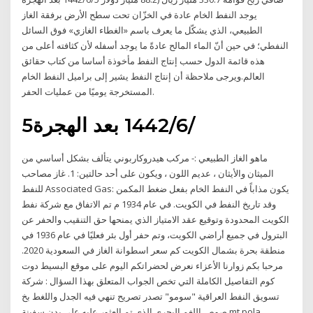
يوجد النفط الخام عادة في الخزّان تحت سطح الأرض برفقة الغاز
الطبيعي، الذي يشكّل ما يعرف باسم «الغطاء الغازي» فوق السائل
النفطي؛ في حين أنّ الماء المالح عادةً ما يوجد أسفله لأن كثافته أعلى من
هذه قائمة الدول حسب إنتاج النفط مأخوذة أساسا من كتاب حقائق
العالم.ويرجى ملاحظة أن إنتاج النفط يشير إلى براميل النفط الخام
المستخرجة يوميًا من عمليات الحفر.
5‏‏/6‏‏/1442 بعد الهجرة
ماهو الغاز الطبيعي :- مركب هيدروكاربوني يتألف بشكل أساسي من
الميثان والأيثان ، عديم اللون ، ويكون على أحد حالتين: 1. غاز مصاحب
للنفط Associated Gas: يكون مذاباً في النفط الخام بفعل ضغط المكمن
وقد تاريخ النفط في الكويت. في عام 1934 م تم الاتفاق مع شركة نفط
الكويت المحدودة وتوقيع عقد الامتياز الذي يمنحها حق التنقيب والحفر عن
البترول في جميع أراضي الكويت، وتم حفر أول بئر فعليًا في عام 1936 في
منطقة بحرة بشمال الكويت كم سعر اسطوانة الغاز في السعودية 2020.
مرحبا بكم زوارنا الأعزاء نعرض لحضراتكم اليوم على موقع البسيط دوت
كوم التفاصيل الكاملة التي تخص الجواب المتعلق بهذا السؤال : شركة
تسويق النفط العراقية "سومو" تصدر تصريح تنهي فيه الجدل واللغط بخ
صوص اللغم البحري الذي تم العثور عليه على بدن سفينة mt pola